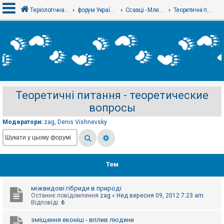
Теріологічна школа
форум Українського теріологічного товариства
Ссавці - Млекопитающие
Теоретичні питання - теоретические вопросы
В
х
і
д
Теоретичні питання - теоретические
Р
вопросы
е
є
с
Модератори:
zag
,
Denis Vishnevsky
т
р
а
ц
і
я
Тем
міжвидові гібриди в природі
Т
Останнє повідомлення
zag
«
Нед вересня 09, 2012 7:23 am
е
Відповіді:
6
м
и
б
зміщення еконіш - вплив людини