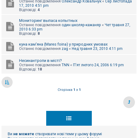
Останнє повідомлення
Олександр Ковальчук
«
Сер листопада
к
17, 2010 4:51 pm
Відповіді:
4
Мониторинг выпаса копытных
Д
о
Останнє повідомлення
один школяр-кажаняр
«
Чет травня 27,
п
2010 6:33 pm
о
Відповіді:
8
м
о
куна кам'яна (Mares foina) у природних умовах
г
Останнє повідомлення
zag
«
Нед травня 23, 2010 4:11 pm
а
Несинантропи в місті?
Останнє повідомлення
TNN
«
П'ят лютого 24, 2006 6:19 pm
Відповіді:
18
Сторінка
1
з
1
Ви
не можете
створювати нові теми у цьому форумі