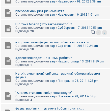
е
Останнє повідомлення
zag
«
Нед вересня 09, 2012 2:39 am
з
в
і
гіперболічний ріст різноманіття
д
Останнє повідомлення
zag
«
Нед червня 10, 2012 1:01 pm
п
о
Що таке біотоп (Что такое биотоп) ?
в
і
Останнє повідомлення
zag
«
Суб березня 17, 2012 10:59 pm
д
Відповіді:
20
1
2
е
й
історичні зміни фауни: чи потрібно їх охороняти
Останнє повідомлення
zag
«
Сер січня 11, 2012 12:24 am
Відповіді:
18
А
к
адвентивні види: що з ними робити?
т
Останнє повідомлення
zag
«
Нед листопада 13, 2011 8:59 pm
и
Відповіді:
1
в
н
і
Нутрія: синантроп? свійська тварина? обнова місцевої
т
фауни?
е
Останнє повідомлення
zag
«
П'ят травня 06, 2011 1:28 pm
м
Відповіді:
11
и
"Акклиматизация сибирской косули".
Останнє повідомлення
zag
«
Пон лютого 28, 2011 6:56 pm
Відповіді:
3
П
о
ш
фауна: варіанти тлумачень і обсяг поняття.....
у