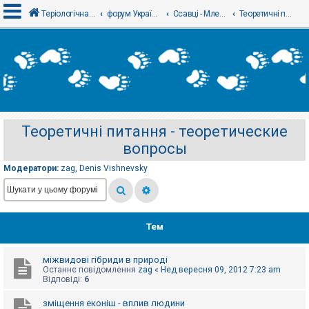
Теріологічна школа
форум Українського теріологічного товариства
Ссавці - Млекопитающие
Теоретичні питання - теоретические вопросы
В
х
і
д
Теоретичні питання - теоретические
Р
вопросы
е
є
с
Модератори:
zag
,
Denis Vishnevsky
т
р
а
ц
і
я
Тем
міжвидові гібриди в природі
Т
Останнє повідомлення
zag
«
Нед вересня 09, 2012 7:23 am
е
Відповіді:
6
м
и
б
зміщення еконіш - вплив людини