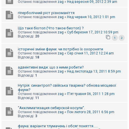
е
Останнє повідомлення
zag
«
Нед вересня 09, 2012 2:39 am
з
в
і
гіперболічний ріст різноманіття
д
Останнє повідомлення
zag
«
Нед червня 10, 2012 1:01 pm
п
о
Що таке біотоп (Что такое биотоп) ?
в
і
Останнє повідомлення
zag
«
Суб березня 17, 2012 10:59 pm
д
Відповіді:
20
1
2
е
й
історичні зміни фауни: чи потрібно їх охороняти
Останнє повідомлення
zag
«
Сер січня 11, 2012 12:24 am
Відповіді:
18
А
к
адвентивні види: що з ними робити?
т
Останнє повідомлення
zag
«
Нед листопада 13, 2011 8:59 pm
и
Відповіді:
1
в
н
і
Нутрія: синантроп? свійська тварина? обнова місцевої
т
фауни?
е
Останнє повідомлення
zag
«
П'ят травня 06, 2011 1:28 pm
м
Відповіді:
11
и
"Акклиматизация сибирской косули".
Останнє повідомлення
zag
«
Пон лютого 28, 2011 6:56 pm
Відповіді:
3
П
о
ш
фауна: варіанти тлумачень і обсяг поняття.....
у