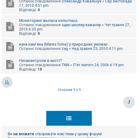
Останнє повідомлення
Олександр Ковальчук
«
Сер листопада
к
17, 2010 4:51 pm
Відповіді:
4
Мониторинг выпаса копытных
Д
о
Останнє повідомлення
один школяр-кажаняр
«
Чет травня 27,
п
2010 6:33 pm
о
Відповіді:
8
м
о
куна кам'яна (Mares foina) у природних умовах
г
Останнє повідомлення
zag
«
Нед травня 23, 2010 4:11 pm
а
Несинантропи в місті?
Останнє повідомлення
TNN
«
П'ят лютого 24, 2006 6:19 pm
Відповіді:
18
Сторінка
1
з
1
Ви
не можете
створювати нові теми у цьому форумі