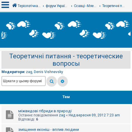
Теріологічна школа
форум Українського теріологічного товариства
Ссавці - Млекопитающие
Теоретичні питання - теоретические вопросы
В
х
і
д
Теоретичні питання - теоретические
Р
вопросы
е
є
с
Модератори:
zag
,
Denis Vishnevsky
т
р
а
ц
і
я
Тем
міжвидові гібриди в природі
Т
Останнє повідомлення
zag
«
Нед вересня 09, 2012 7:23 am
е
Відповіді:
6
м
и
б
зміщення еконіш - вплив людини