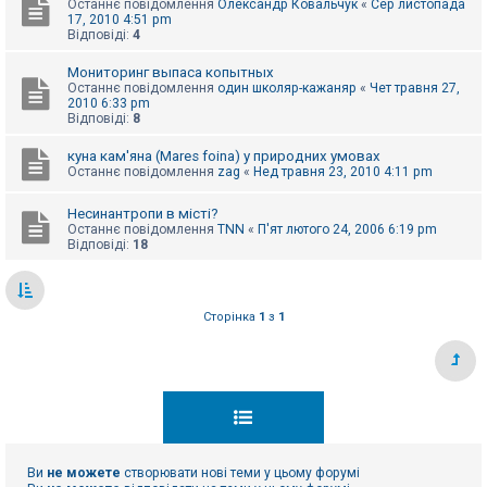
Останнє повідомлення
Олександр Ковальчук
«
Сер листопада
к
17, 2010 4:51 pm
Відповіді:
4
Мониторинг выпаса копытных
Д
о
Останнє повідомлення
один школяр-кажаняр
«
Чет травня 27,
п
2010 6:33 pm
о
Відповіді:
8
м
о
куна кам'яна (Mares foina) у природних умовах
г
Останнє повідомлення
zag
«
Нед травня 23, 2010 4:11 pm
а
Несинантропи в місті?
Останнє повідомлення
TNN
«
П'ят лютого 24, 2006 6:19 pm
Відповіді:
18
Сторінка
1
з
1
Ви
не можете
створювати нові теми у цьому форумі