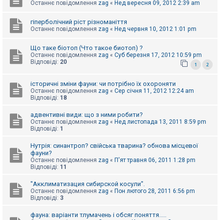
е
Останнє повідомлення
zag
«
Нед вересня 09, 2012 2:39 am
з
в
і
гіперболічний ріст різноманіття
д
Останнє повідомлення
zag
«
Нед червня 10, 2012 1:01 pm
п
о
Що таке біотоп (Что такое биотоп) ?
в
і
Останнє повідомлення
zag
«
Суб березня 17, 2012 10:59 pm
д
Відповіді:
20
1
2
е
й
історичні зміни фауни: чи потрібно їх охороняти
Останнє повідомлення
zag
«
Сер січня 11, 2012 12:24 am
Відповіді:
18
А
к
адвентивні види: що з ними робити?
т
Останнє повідомлення
zag
«
Нед листопада 13, 2011 8:59 pm
и
Відповіді:
1
в
н
і
Нутрія: синантроп? свійська тварина? обнова місцевої
т
фауни?
е
Останнє повідомлення
zag
«
П'ят травня 06, 2011 1:28 pm
м
Відповіді:
11
и
"Акклиматизация сибирской косули".
Останнє повідомлення
zag
«
Пон лютого 28, 2011 6:56 pm
Відповіді:
3
П
о
ш
фауна: варіанти тлумачень і обсяг поняття.....
у