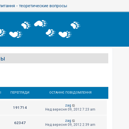
 питання - теоретические вопросы
сы
І
ПЕРЕГЛЯДИ
ОСТАННЄ ПОВІДОМЛЕННЯ
zag
191714
Нед вересня 09, 2012 7:23 am
zag
62347
Нед вересня 09, 2012 2:39 am