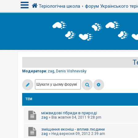
Теріологічна школа
форум Українського тері
В
х
і
д
Т
Р
е
є
Модератори:
zag
,
Denis Vishnevsky
с
т
р
а
ц
і
ТЕМ
я
міжвидові гібриди в природі
Т
zag
»
Вів жовтня 04, 2011 9:28 pm
е
м
зміщення еконіш - вплив людини
и
б
zag
»
Нед вересня 09, 2012 2:39 am