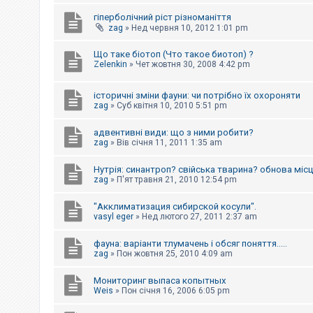
е
з
гіперболічний ріст різноманіття
в
zag
»
Нед червня 10, 2012 1:01 pm
і
д
п
Що таке біотоп (Что такое биотоп) ?
о
Zelenkin
»
Чет жовтня 30, 2008 4:42 pm
в
і
д
історичні зміни фауни: чи потрібно їх охороняти
е
zag
»
Суб квітня 10, 2010 5:51 pm
й
адвентивні види: що з ними робити?
zag
»
Вів січня 11, 2011 1:35 am
А
к
т
Нутрія: синантроп? свійська тварина? обнова міс
и
zag
»
П'ят травня 21, 2010 12:54 pm
в
н
і
"Акклиматизация сибирской косули".
т
vasyl eger
»
Нед лютого 27, 2011 2:37 am
е
м
фауна: варіанти тлумачень і обсяг поняття.....
и
zag
»
Пон жовтня 25, 2010 4:09 am
Мониторинг выпаса копытных
П
Weis
»
Пон січня 16, 2006 6:05 pm
о
ш
у