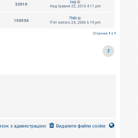
zag
32010
Нед травня 23, 2010 4:11 pm
TNN
150536
П'ят лютого 24, 2006 6:19 pm
Сторінка
1
з
1
язок з адміністрацією
Видалити файли cookie