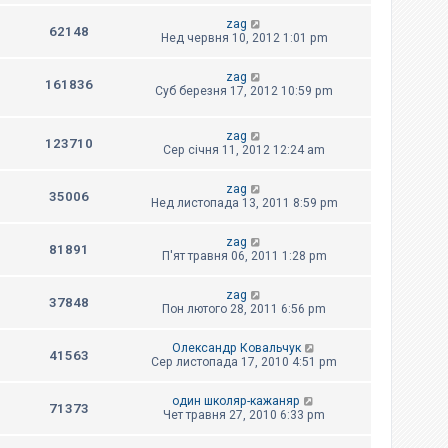
zag
62148
Нед червня 10, 2012 1:01 pm
zag
161836
Суб березня 17, 2012 10:59 pm
zag
123710
Сер січня 11, 2012 12:24 am
zag
35006
Нед листопада 13, 2011 8:59 pm
zag
81891
П'ят травня 06, 2011 1:28 pm
zag
37848
Пон лютого 28, 2011 6:56 pm
Олександр Ковальчук
41563
Сер листопада 17, 2010 4:51 pm
один школяр-кажаняр
71373
Чет травня 27, 2010 6:33 pm