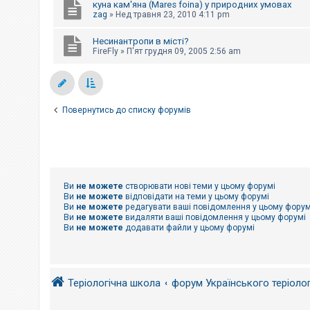
куна кам'яна (Mares foina) у природних умовах
к
zag
»
Нед травня 23, 2010 4:11 pm
Несинантропи в місті?
Д
FireFly
»
П'ят грудня 09, 2005 2:56 am
о
п
о
м
о
г
Повернутись до списку форумів
а
Ви
не можете
створювати нові теми у цьому форумі
Ви
не можете
відповідати на теми у цьому форумі
Ви
не можете
редагувати ваші повідомлення у цьому форум
Ви
не можете
видаляти ваші повідомлення у цьому форумі
Ви
не можете
додавати файли у цьому форумі
Теріологічна школа
форум Українського теріоло