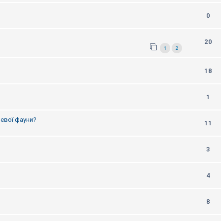
0
20
1
2
18
1
цевої фауни?
11
3
4
8