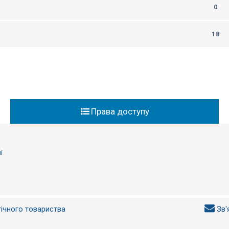
0
18
Права доступу
і
гічного товариства
Зв'