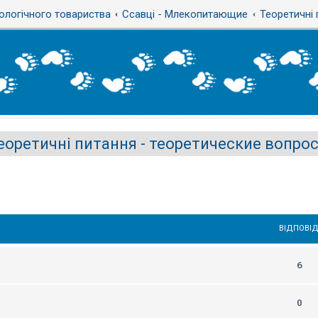
ологічного товариства
Ссавці - Млекопитающие
Теоретичні
еоретичні питання - теоретические вопро
ВІДПОВІД
6
0