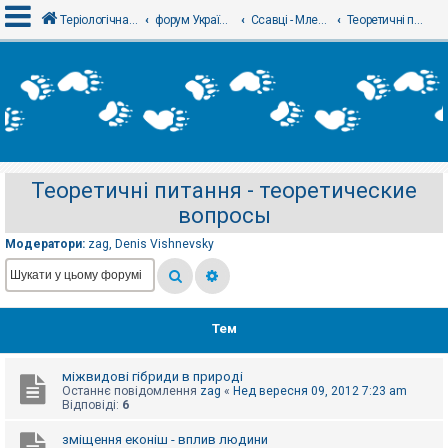
Теріологічна школа
форум Українського теріологічного товариства
Ссавці - Млекопитающие
Теоретичні питання - теоретические вопросы
В
х
і
д
Теоретичні питання - теоретические
Р
вопросы
е
є
с
Модератори:
zag
,
Denis Vishnevsky
т
р
а
ц
і
я
Тем
міжвидові гібриди в природі
Т
Останнє повідомлення
zag
«
Нед вересня 09, 2012 7:23 am
е
Відповіді:
6
м
и
б
зміщення еконіш - вплив людини