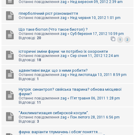
е
Останнє повідомлення
zag
«
Нед вересня 09, 2012 2:39 am
з
в
і
гіперболічний ріст різноманіття
д
Останнє повідомлення
zag
«
Нед червня 10, 2012 1:01 pm
п
о
Що таке біотоп (Что такое биотоп) ?
в
і
Останнє повідомлення
zag
«
Суб березня 17, 2012 10:59 pm
д
Відповіді:
20
1
2
е
й
історичні зміни фауни: чи потрібно їх охороняти
Останнє повідомлення
zag
«
Сер січня 11, 2012 12:24 am
Відповіді:
18
А
к
адвентивні види: що з ними робити?
т
Останнє повідомлення
zag
«
Нед листопада 13, 2011 8:59 pm
и
Відповіді:
1
в
н
і
Нутрія: синантроп? свійська тварина? обнова місцевої
т
фауни?
е
Останнє повідомлення
zag
«
П'ят травня 06, 2011 1:28 pm
м
Відповіді:
11
и
"Акклиматизация сибирской косули".
Останнє повідомлення
zag
«
Пон лютого 28, 2011 6:56 pm
Відповіді:
3
П
о
ш
фауна: варіанти тлумачень і обсяг поняття.....
у