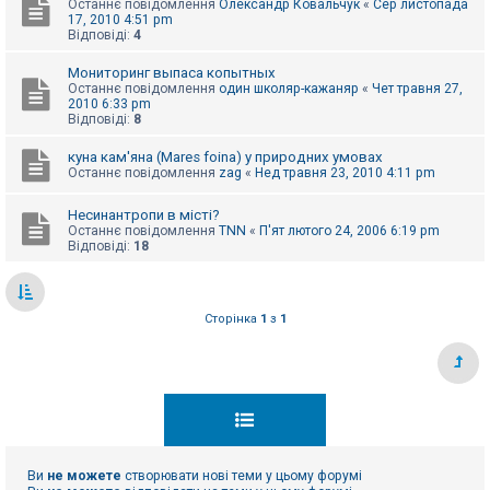
Останнє повідомлення
Олександр Ковальчук
«
Сер листопада
к
17, 2010 4:51 pm
Відповіді:
4
Мониторинг выпаса копытных
Д
о
Останнє повідомлення
один школяр-кажаняр
«
Чет травня 27,
п
2010 6:33 pm
о
Відповіді:
8
м
о
куна кам'яна (Mares foina) у природних умовах
г
Останнє повідомлення
zag
«
Нед травня 23, 2010 4:11 pm
а
Несинантропи в місті?
Останнє повідомлення
TNN
«
П'ят лютого 24, 2006 6:19 pm
Відповіді:
18
Сторінка
1
з
1
Ви
не можете
створювати нові теми у цьому форумі