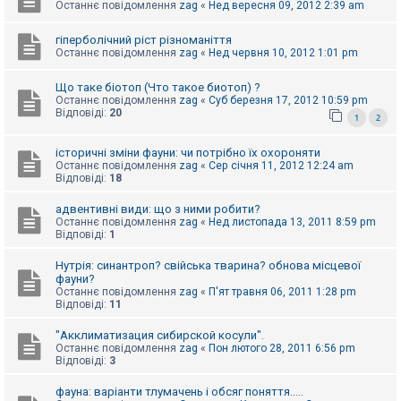
е
Останнє повідомлення
zag
«
Нед вересня 09, 2012 2:39 am
з
в
і
гіперболічний ріст різноманіття
д
Останнє повідомлення
zag
«
Нед червня 10, 2012 1:01 pm
п
о
Що таке біотоп (Что такое биотоп) ?
в
і
Останнє повідомлення
zag
«
Суб березня 17, 2012 10:59 pm
д
Відповіді:
20
1
2
е
й
історичні зміни фауни: чи потрібно їх охороняти
Останнє повідомлення
zag
«
Сер січня 11, 2012 12:24 am
Відповіді:
18
А
к
адвентивні види: що з ними робити?
т
Останнє повідомлення
zag
«
Нед листопада 13, 2011 8:59 pm
и
Відповіді:
1
в
н
і
Нутрія: синантроп? свійська тварина? обнова місцевої
т
фауни?
е
Останнє повідомлення
zag
«
П'ят травня 06, 2011 1:28 pm
м
Відповіді:
11
и
"Акклиматизация сибирской косули".
Останнє повідомлення
zag
«
Пон лютого 28, 2011 6:56 pm
Відповіді:
3
П
о
ш
фауна: варіанти тлумачень і обсяг поняття.....
у