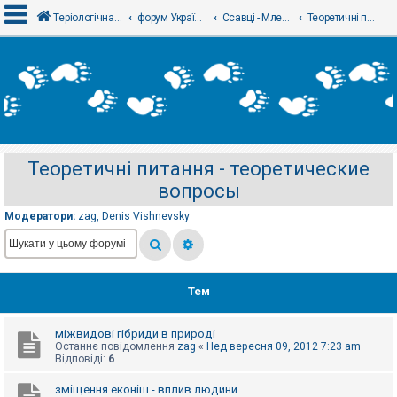
Теріологічна школа
форум Українського теріологічного товариства
Ссавці - Млекопитающие
Теоретичні питання - теоретические вопросы
В
х
і
д
Теоретичні питання - теоретические
Р
вопросы
е
є
с
Модератори:
zag
,
Denis Vishnevsky
т
р
а
ц
і
я
Тем
міжвидові гібриди в природі
Т
Останнє повідомлення
zag
«
Нед вересня 09, 2012 7:23 am
е
Відповіді:
6
м
и
б
зміщення еконіш - вплив людини