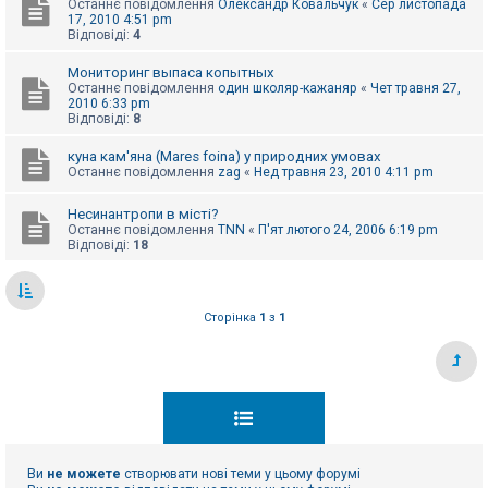
Останнє повідомлення
Олександр Ковальчук
«
Сер листопада
к
17, 2010 4:51 pm
Відповіді:
4
Мониторинг выпаса копытных
Д
о
Останнє повідомлення
один школяр-кажаняр
«
Чет травня 27,
п
2010 6:33 pm
о
Відповіді:
8
м
о
куна кам'яна (Mares foina) у природних умовах
г
Останнє повідомлення
zag
«
Нед травня 23, 2010 4:11 pm
а
Несинантропи в місті?
Останнє повідомлення
TNN
«
П'ят лютого 24, 2006 6:19 pm
Відповіді:
18
Сторінка
1
з
1
Ви
не можете
створювати нові теми у цьому форумі