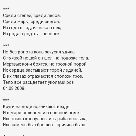
к
***
Среди степей, среди лесов,
Д
Среди жары, среди снегов,
о
Из года в год, из века в век,
п
о
Из рода в род ты - человек.
м
о
***
г
а
Но без ропота конь закусил удила -
С тяжкой ношей он шел: на повозке тела.
Мертвых кони боятся, но грозной порой
Их сердца застывают горой ледяной,
В их глазах отражаются сполохи гроз,
Тело все расцветает уколами роз.
04.08.2008.
***
Круги на воде возникают везде:
И в море соленом, и в пресной воде -
Иль птица коснулась, иль рыба всплыла,
Иль камень был брошен - причина была.