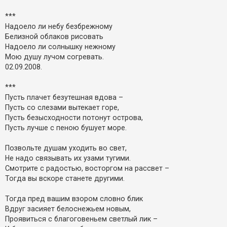
о
м
***
л
е
Надоело ли небу безбрежному
н
Белизной облаков рисовать
н
я
Надоело ли солнышку нежному
Мою душу лучом согревать.
02.09.2008.
***
Пусть плачет безутешная вдова –
Пусть со слезами вытекает горе,
Пусть безысходности потонут острова,
Пусть лучше с пеною бушует море.
Позвольте душам уходить во свет,
Не надо связывать их узами тугими.
Смотрите с радостью, восторгом на рассвет –
Тогда вы вскоре станете другими.
Тогда пред вашим взором словно блик
Вдруг засияет белоснежьем новым,
Проявиться с благоговеньем светлый лик –