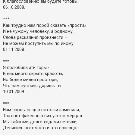
К благословению вы будете готовы.
06.10.2008.
***
Как трудно нам порой сказать «прости»
И не чужому человеку, а родному,
Слова раскаяния произнести –
Не можем поступить мы по иному.
01.11.2008.
***
Я полюбила эти горы -
В них много скрыто красоты,
Но более милей просторы,
Что нам пустыня даришь ты.
10.01.2009.
***
Нам своды пещер потолки заменяли,
Так свет факелов в них уютно мерцал.
Мы тайными долго ходами петляли,
Делились потом кто и что созерцал.