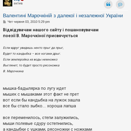
актив
Контак
Валентині Марочкіній з далекої і незалежної України
П
Чет червня 03, 2010 5:29 pm
о
в
Відвідувачам нашого сайту і пошановувачам
і
поезії В. Марочкіної присвячується
д
о
м
Если вдруг увидишь некто прыг да прыг,
л
е
Будет то кандыбка – все ногами дрыг.
н
н
Если землеройка из воды немножко
я
Выглянет, то будет просто рясоножка
В. Марочкина
мышка-бадылярка по лугу идет
мышек с мышаками этот факт не прет
вот если бы кандыбка на лужок зашла
все бы стало зыбко.... хороша лапша
все переменилось, степи залужились,
мыши полевые сдуру остепнились,
а кандыбки с ушками, рясоножки с ножками