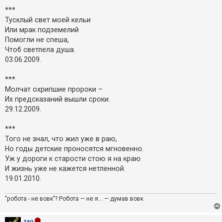
***
Тусклый свет моей кельи
Или мрак подземелий
Помогли не спеша,
Чтоб светлела душа.
03.06.2009.
***
Молчат охрипшие пророки –
Их предсказаний вышли сроки.
29.12.2009.
***
Того не знал, что жил уже в раю,
Но годы детские проносятся мгновенно.
Уж у дороги к старости стою я на краю
И жизнь уже не кажется нетленной.
19.01.2010.
"робота - не вовк"? Робота — не я... — думав вовк
zag