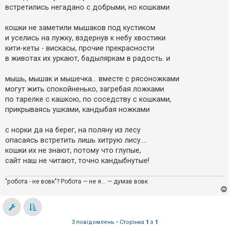
встретились негадано с добрыми, но кошками
кошки не заметили мышаков под кустиком
и уселись на лужку, вздернув к небу хвостики
кити-кеты - вискасы, прочие прекрасности
в животах их уркают, бадыляркам в радость. и
мышь, мышак и мышечка... вместе с рясоножками
могут жить спокойненько, загребая ложками
по тарелке с кашкою, по соседству с кошками,
прикрываясь ушками, кандыбая ножками
с норки да на берег, на поляну из лесу
опасаясь встретить лишь хитрую лису....
кошки их не знают, потому что глупые,
сайт наш не читают, точно кандыбнутые!
"робота - не вовк"? Робота — не я... — думав вовк
3 повідомлень • Сторінка
1
з
1