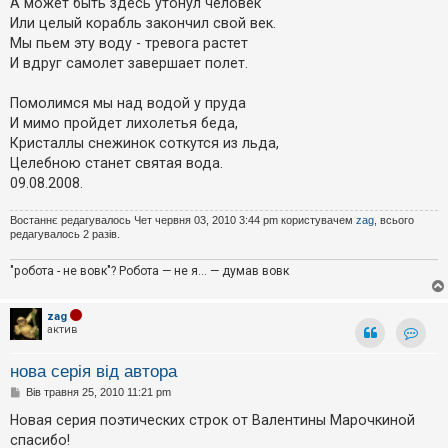
А может быть здесь утонул человек
Или целый корабль закончил свой век.
Мы пьем эту воду - тревога растет
И вдруг самолет завершает полет.
Помолимся мы над водой у пруда
И мимо пройдет лихолетья беда,
Кристаллы снежинок соткутся из льда,
Целебною станет святая вода.
09.08.2008.
Востаннє редагувалось Чет червня 03, 2010 3:44 pm користувачем
zag
, всього
редагувалось 2 разів.
"робота - не вовк"? Робота — не я... — думав вовк
zag
актив
Контак
нова серія від автора
П
Вів травня 25, 2010 11:21 pm
о
в
Новая серия поэтических строк от Валентины Марочкиной
і
спасибо!
д