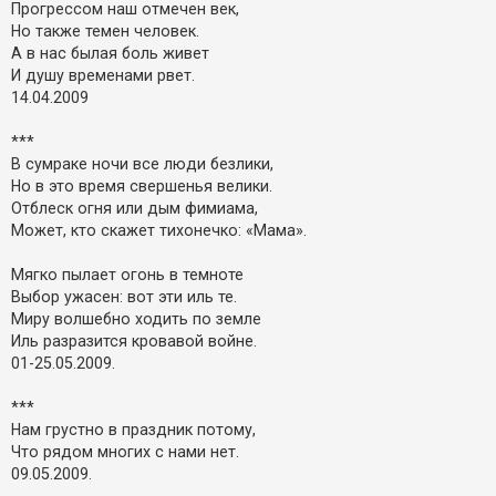
Прогрессом наш отмечен век,
Но также темен человек.
А в нас былая боль живет
И душу временами рвет.
14.04.2009
***
В сумраке ночи все люди безлики,
Но в это время свершенья велики.
Отблеск огня или дым фимиама,
Может, кто скажет тихонечко: «Мама».
Мягко пылает огонь в темноте
Выбор ужасен: вот эти иль те.
Миру волшебно ходить по земле
Иль разразится кровавой войне.
01-25.05.2009.
***
Нам грустно в праздник потому,
Что рядом многих с нами нет.
09.05.2009.