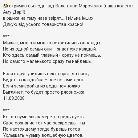
е
о
з
в
отримав сьогодні від Валентини Марочкіної (наша колега з
в
і
Аму-Дар'ї)
і
д
о
д
віршика на тему назв звірят.... і кілька інших
м
п
Дякую від усього товариства красно!
л
о
е
в
н
і
***
н
д
я
Мышак, мыша и мышка встретились однажды.
е
й
Не из одной семьи они – знает уже каждый.
Кто здесь самый главный - сразу не поймешь,
Но самого маленького сразу ты найдешь.
А
к
т
Если вдруг увидишь некто прыг да прыг,
и
Будет то кандыбка – все ногами дрыг.
в
Если землеройка из воды немножко
н
і
Выглянет, то будет просто рясоножка.
т
11.08.2008
е
м
и
***
Когда сумеешь замереть средь суеты
Свое сознание тот час раскроешь - ты
П
По настоящему тогда будешь готов
о
ш
Услышать музыку волшебную цветов.
у