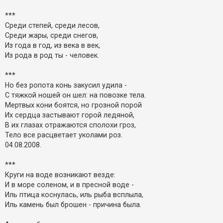
к
***
Среди степей, среди лесов,
Д
Среди жары, среди снегов,
о
Из года в год, из века в век,
п
о
Из рода в род ты - человек.
м
о
***
г
а
Но без ропота конь закусил удила -
С тяжкой ношей он шел: на повозке тела.
Мертвых кони боятся, но грозной порой
Их сердца застывают горой ледяной,
В их глазах отражаются сполохи гроз,
Тело все расцветает уколами роз.
04.08.2008.
***
Круги на воде возникают везде:
И в море соленом, и в пресной воде -
Иль птица коснулась, иль рыба всплыла,
Иль камень был брошен - причина была.