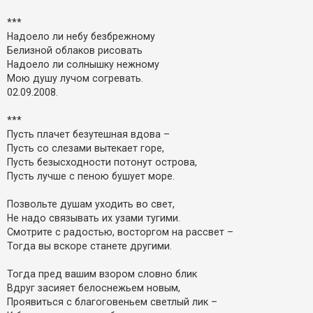
о
м
***
л
е
Надоело ли небу безбрежному
н
Белизной облаков рисовать
н
я
Надоело ли солнышку нежному
Мою душу лучом согревать.
02.09.2008.
***
Пусть плачет безутешная вдова –
Пусть со слезами вытекает горе,
Пусть безысходности потонут острова,
Пусть лучше с пеною бушует море.
Позвольте душам уходить во свет,
Не надо связывать их узами тугими.
Смотрите с радостью, восторгом на рассвет –
Тогда вы вскоре станете другими.
Тогда пред вашим взором словно блик
Вдруг засияет белоснежьем новым,
Проявиться с благоговеньем светлый лик –