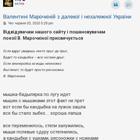
актив
Контак
Валентині Марочкіній з далекої і незалежної України
П
Чет червня 03, 2010 5:29 pm
о
в
Відвідувачам нашого сайту і пошановувачам
і
поезії В. Марочкіної присвячується
д
о
м
Если вдруг увидишь некто прыг да прыг,
л
е
Будет то кандыбка – все ногами дрыг.
н
н
Если землеройка из воды немножко
я
Выглянет, то будет просто рясоножка
В. Марочкина
мышка-бадылярка по лугу идет
мышек с мышаками этот факт не прет
вот если бы кандыбка на лужок зашла
все бы стало зыбко.... хороша лапша
все переменилось, степи залужились,
мыши полевые сдуру остепнились,
а кандыбки с ушками, рясоножки с ножками