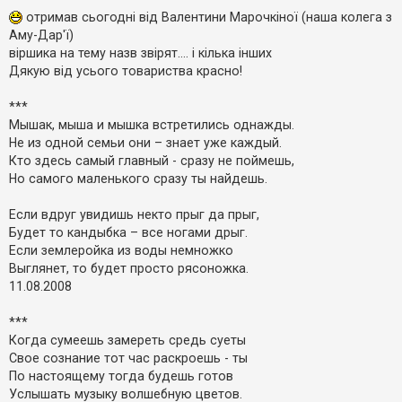
е
о
з
в
отримав сьогодні від Валентини Марочкіної (наша колега з
в
і
Аму-Дар'ї)
і
д
о
д
віршика на тему назв звірят.... і кілька інших
м
п
Дякую від усього товариства красно!
л
о
е
в
н
і
***
н
д
я
Мышак, мыша и мышка встретились однажды.
е
й
Не из одной семьи они – знает уже каждый.
Кто здесь самый главный - сразу не поймешь,
Но самого маленького сразу ты найдешь.
А
к
т
Если вдруг увидишь некто прыг да прыг,
и
Будет то кандыбка – все ногами дрыг.
в
Если землеройка из воды немножко
н
і
Выглянет, то будет просто рясоножка.
т
11.08.2008
е
м
и
***
Когда сумеешь замереть средь суеты
Свое сознание тот час раскроешь - ты
П
По настоящему тогда будешь готов
о
ш
Услышать музыку волшебную цветов.
у