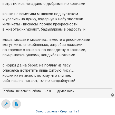
встретились негадано с добрыми, но кошками
кошки не заметили мышаков под кустиком
и уселись на лужку, вздернув к небу хвостики
кити-кеты - вискасы, прочие прекрасности
в животах их уркают, бадыляркам в радость. и
мышь, мышак и мышечка... вместе с рясоножками
могут жить спокойненько, загребая ложками
по тарелке с кашкою, по соседству с кошками,
прикрываясь ушками, кандыбая ножками
с норки да на берег, на поляну из лесу
опасаясь встретить лишь хитрую лису....
кошки их не знают, потому что глупые,
сайт наш не читают, точно кандыбнутые!
"робота - не вовк"? Робота — не я... — думав вовк
3 повідомлень • Сторінка
1
з
1