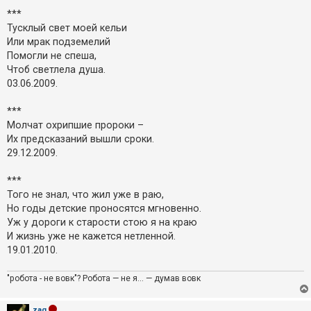
***
Тусклый свет моей кельи
Или мрак подземелий
Помогли не спеша,
Чтоб светлела душа.
03.06.2009.
***
Молчат охрипшие пророки –
Их предсказаний вышли сроки.
29.12.2009.
***
Того не знал, что жил уже в раю,
Но годы детские проносятся мгновенно.
Уж у дороги к старости стою я на краю
И жизнь уже не кажется нетленной.
19.01.2010.
"робота - не вовк"? Робота — не я... — думав вовк
zag