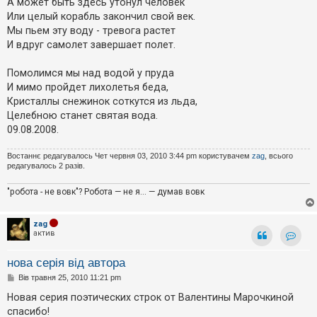
А может быть здесь утонул человек
Или целый корабль закончил свой век.
Мы пьем эту воду - тревога растет
И вдруг самолет завершает полет.
Помолимся мы над водой у пруда
И мимо пройдет лихолетья беда,
Кристаллы снежинок соткутся из льда,
Целебною станет святая вода.
09.08.2008.
Востаннє редагувалось Чет червня 03, 2010 3:44 pm користувачем
zag
, всього
редагувалось 2 разів.
"робота - не вовк"? Робота — не я... — думав вовк
zag
актив
Контак
нова серія від автора
П
Вів травня 25, 2010 11:21 pm
о
в
Новая серия поэтических строк от Валентины Марочкиной
і
спасибо!
д