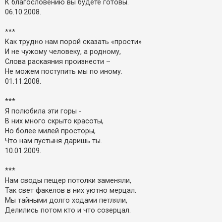
К благословению вы будете готовы.
06.10.2008.
***
Как трудно нам порой сказать «прости»
И не чужому человеку, а родному,
Слова раскаяния произнести –
Не можем поступить мы по иному.
01.11.2008.
***
Я полюбила эти горы -
В них много скрыто красоты,
Но более милей просторы,
Что нам пустыня даришь ты.
10.01.2009.
***
Нам своды пещер потолки заменяли,
Так свет факелов в них уютно мерцал.
Мы тайными долго ходами петляли,
Делились потом кто и что созерцал.