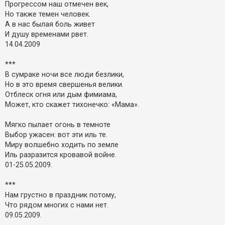
Прогрессом наш отмечен век,
Но также темен человек.
А в нас былая боль живет
И душу временами рвет.
14.04.2009
***
В сумраке ночи все люди безлики,
Но в это время свершенья велики.
Отблеск огня или дым фимиама,
Может, кто скажет тихонечко: «Мама».
Мягко пылает огонь в темноте
Выбор ужасен: вот эти иль те.
Миру волшебно ходить по земле
Иль разразится кровавой войне.
01-25.05.2009.
***
Нам грустно в праздник потому,
Что рядом многих с нами нет.
09.05.2009.