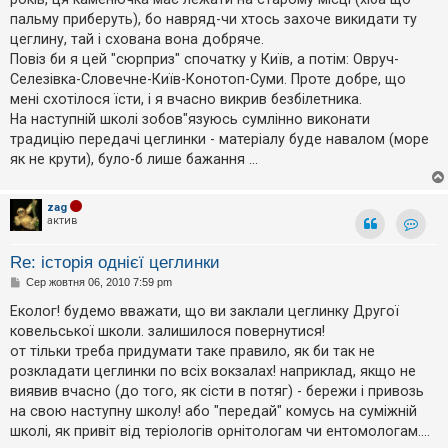
я
пальму приберуть), бо навряд-чи хтось захоче викидати ту
цеглину, тай і схована вона добряче.
Повіз би я цей "сюрприз" спочатку у Київ, а потім: Овруч-
Селезівка-Словечне-Київ-Конотоп-Суми. Проте добре, що
мені схотілося їсти, і я вчасно викрив безбілетника.
На наступній школі зобов"язуюсь сумлінно виконати
традицію передачі цеглинки - матеріалу буде навалом (море
як не крути), було-б лише бажання ...
zag
актив
Контак
Re: історія однієї цеглинки
П
Сер жовтня 06, 2010 7:59 pm
о
в
Еколог! будемо вважати, що ви заклали цеглинку Другої
і
ковельської школи. залишилося повернутися!
д
о
от тільки треба придумати таке правило, як би так не
м
розкладати цеглинки по всіх вокзалах! наприклад, якщо не
л
е
виявив вчасно (до того, як сісти в потяг) - бережи і привозь
н
на свою наступну школу! або "передай" комусь на суміжній
н
я
школі, як привіт від теріологів орнітологам чи ентомологам....