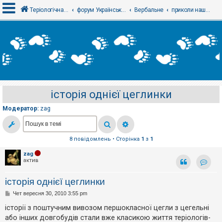
Теріологічна школа
форум Українського теріологічного товариства
Вербальне
приколи нашої школи
В
х
і
д
історія однієї цеглинки
Р
е
Модератор:
zag
є
с
т
р
а
8 повідомлень • Сторінка
1
з
1
ц
і
zag
я
актив
Контак
історія однієї цеглинки
Т
П
Чет вересня 30, 2010 3:55 pm
е
о
м
в
історії з поштучним вивозом першокласної цегли з цегельні
и
і
б
або інших довгобудів стали вже класикою життя теріологів-
д