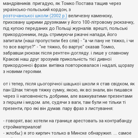
е
о
мандрівників. пригадую, як Томко Постава тащив через
з
м
в
українсько-польський кордон, з
л
і
е
розточанської школи (2002 р.)
величезну каменюку,
д
н
п
приховану щирими друзяками у його 100-літровому рюкзачку,
н
о
я
під купою переданих до Польщі журналів. врешті, польські
в
прикордонники, ледь стримуючи ржачні напади, його
і
д
запитали (наші пропустили без слів) - "а чи пану не тяжко, і чи
е
то все вартує?" - "не тяжко, бо вартує" сказав Томко,
й
забравши рюкзак після рентген-догляду. і лише у славному
Кракові наш друг зрозумів прикольність тієї дивної
А
прикордонної фрази. витівка повторювалася і надалі, щоразу
к
з новими героями.
т
и
в
от і тепер, після цьогорічної шацької школи я став свідком, як
н
пан Шпак тягнув тяжку сумку, якою, як всі знали, він пишався
і
т
через її наповненість добрими, але важкуватими презентами
е
з перцем і медом. але, судячи з ваги, там були не тільки ті
м
и
презенти, про які він думав. пару фраз з листування:
- говорят, вас хотели на границе арестовать за контрабанду
П
стройматериалов!
о
- жлобы:) я это кирпич только в Минске обнаружил. .... самое
ш
у