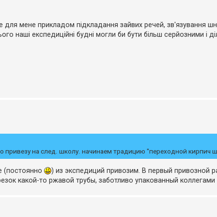
е для мене прикладом підкладання зайвих речей, зв'язування шну
о наші експедиційні будні могли би бути більш серйозними і ді
о привезу на след. школу. начинаем традицию "переходной кирпич 
се (постоянно
) из экспедиций привозим. В первый привозной раз
езок какой-то ржавой трубы, заботливо упакованный коллегами 