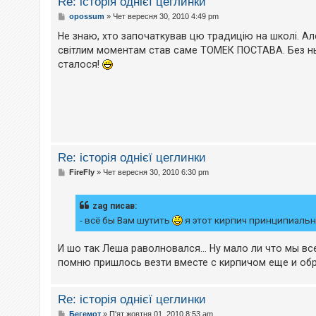
Re: історія однієї цеглинки
к
П
opossum
»
Чет вересня 30, 2010 4:49 pm
о
в
Не знаю, хто започаткував цю традицію на школі. Ал
і
Д
світлим моментам став саме ТОМЕК ПОСТАВА. Без ньог
д
о
о
сталося!
п
м
о
л
м
е
о
н
г
н
а
я
Re: історія однієї цеглинки
П
FireFly
»
Чет вересня 30, 2010 6:30 pm
о
в
і
zag писав:
д
о
- всё бы Вам шутить
я этот кирпич принципиальн
м
л
е
И шо так Леша раволновался... Ну мало ли что мы в
н
помню пришлось везти вместе с кирпичом еще и обр
н
я
Re: історія однієї цеглинки
П
Бегемот
»
П'ят жовтня 01, 2010 8:53 am