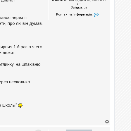
ї дивної
am
Звідки:
ua
Контактна інформація:
шався через її
Контактна інформа
и, про які він думав.
ирпич 1-й раз а я его
и лежит.
еглинку. на шпаківню
через несколько
ич школы"
Д
о
г