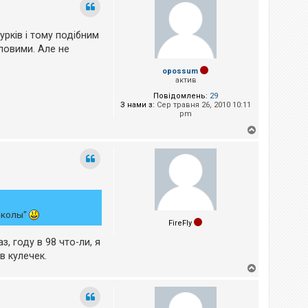
о
р
и
рків і тому подібним
ловими. Але не
opossum
актив
Повідомлень:
29
З нами з:
Сер травня 26, 2010 10:11
pm
Д
о
г
о
р
и
школы"
FireFly
, году в 98 что-ли, я
в кулечек.
Д
о
г
о
р