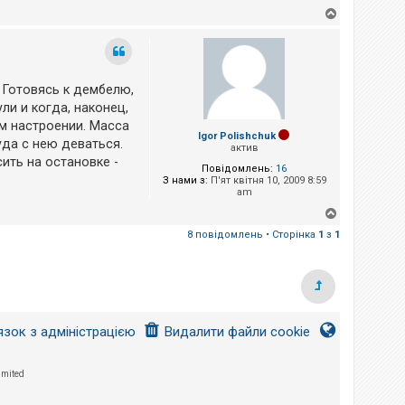
Д
о
г
о
р
и
 Готовясь к дембелю,
ли и когда, наконец,
ом настроении. Масса
Igor Polishchuk
уда с нею деваться.
актив
ить на остановке -
Повідомлень:
16
З нами з:
П'ят квітня 10, 2009 8:59
am
Д
о
8 повідомлень • Сторінка
1
з
1
г
о
р
и
язок з адміністрацією
Видалити файли cookie
imited