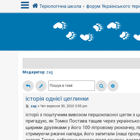
Теріологічна школа
форум Українського тері
В
х
і
д
Р
е
є
Модератор:
zag
с
т
р
а
ц
і
історія однієї цеглинки
я
П
zag
»
Чет вересня 30, 2010 3:55 pm
о
в
історії з поштучним вивозом першокласної цегли з ц
і
Т
пригадую, як Томко Постава тащив через українсько
д
е
о
м
щирими друзяками у його 100-літровому рюкзачку, п
м
и
стримуючи ржачні напади, його запитали (наші пропусти
л
б
е