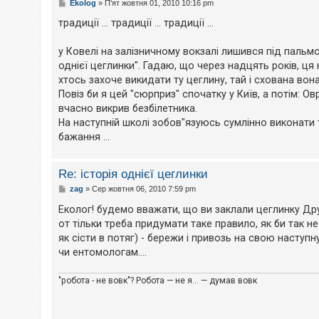
П
Ekolog
»
П'ят жовтня 01, 2010 10:16 pm
о
в
традиції ... традиції ... традиції ...
і
д
о
у Ковелі на залізничному вокзалі лишився під пальм
м
однієї цеглинки". Гадаю, що через надцять років, ця
л
е
хтось захоче викидати ту цеглину, тай і схована вон
н
Повіз би я цей "сюрприз" спочатку у Київ, а потім: О
н
я
вчасно викрив безбілетника.
На наступній школі зобов"язуюсь сумлінно виконати 
бажання ...
Re: історія однієї цеглинки
П
zag
»
Сер жовтня 06, 2010 7:59 pm
о
в
Еколог! будемо вважати, що ви заклали цеглинку Др
і
от тільки треба придумати таке правило, як би так н
д
о
як сісти в потяг) - бережи і привозь на свою наступн
м
чи ентомологам....
л
е
н
"робота - не вовк"? Робота — не я... — думав вовк
н
я