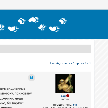
8 повідомлень • Сторінка
1
з
1
ів-мандрівників.
аменюку, приховану
zag
рдонники, ледь
актив
жко, бо вартує"
Повідомлень:
845
З нами з:
Пон грудня 05, 2005 3:18