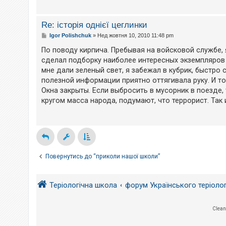
Re: історія однієї цеглинки
П
Igor Polishchuk
»
Нед жовтня 10, 2010 11:48 pm
о
в
По поводу кирпича. Пребывая на войсковой службе, 
і
сделал подборку наиболее интересных экземпляров и
д
о
мне дали зеленый свет, я забежал в кубрик, быстро
м
полезной информации приятно оттягивала руку. И то
л
е
Окна закрыты. Если выбросить в мусорник в поезде,
н
кругом масса народа, подумают, что террорист. Так
н
я
Повернутись до “приколи нашої школи”
Теріологічна школа
форум Українського теріоло
Clean