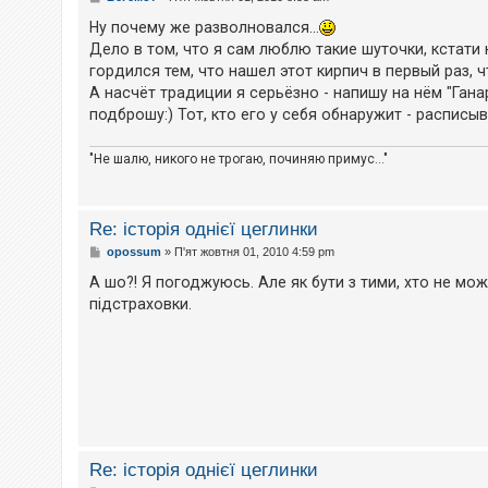
о
в
Ну почему же разволновался...
і
Дело в том, что я сам люблю такие шуточки, кстати
д
о
гордился тем, что нашел этот кирпич в первый раз, ч
м
А насчёт традиции я серьёзно - напишу на нём "Ган
л
е
подброшу:) Тот, кто его у себя обнаружит - расписыв
н
н
я
"Не шалю, никого не трогаю, починяю примус..."
Re: історія однієї цеглинки
П
opossum
»
П'ят жовтня 01, 2010 4:59 pm
о
в
А шо?! Я погоджуюсь. Але як бути з тими, хто не мож
і
підстраховки.
д
о
м
л
е
н
н
я
Re: історія однієї цеглинки