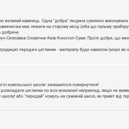
ою великий камінець. Одна "добра" людина сумлінно виконувала 
 каменючка має лежати на старому місці (хіба що пальму приберу
а добряче.
вруч-Селезівка-Словечне-Київ-Конотоп-Суми. Проте добре, що мені 
традицію передачі цеглинки - матеріалу буде навалом (море як н
угої ковельської школи. залишилося повернутися!
е розкладати цеглинки по всіх вокзалах! наприклад, якщо не вияв
у школу! або "передай" комусь на суміжній школі, як привіт від те