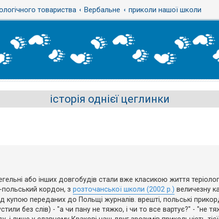
ологічного товариства
Вербальне
приколи нашої школи
історія однієї цеглинки
егельні або інших довгобудів стали вже класикою життя теріолог
-польський кордон, з
розточанської школи (2002 р.)
величезну к
ід купою переданих до Польщі журналів. врешті, польські прико
ли без слів) - "а чи пану не тяжко, і чи то все вартує?" - "не тя