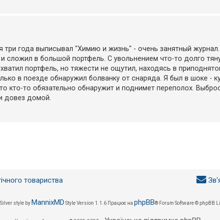
я три года выписывал "Химию и жизнь" - очень занятный журнал.
 сложил в большой портфель. С увольнением что-то долго тяну
 схватил портфель, но тяжести не ощутил, находясь в приподнят
лько в поезде обнаружил болванку от снаряда. Я был в шоке - к
 то кто-то обязательно обнаружит и поднимет переполох. Выброс
 и довез домой.
гічного товариства
Зв'
MannixMD
phpBB
Silver style by
Style Version 1.1.6
Працює на
® Forum Software © phpBB L