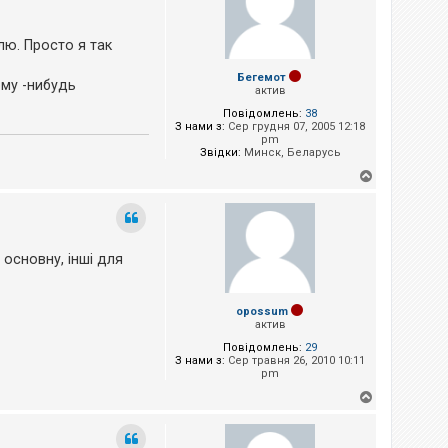
и
лю. Просто я так
Бегемот
ому -нибудь
актив
Повідомлень:
38
З нами з:
Сер грудня 07, 2005 12:18
pm
Звідки:
Минск, Беларусь
Д
о
г
о
р
и
 основну, інші для
opossum
актив
Повідомлень:
29
З нами з:
Сер травня 26, 2010 10:11
pm
Д
о
г
о