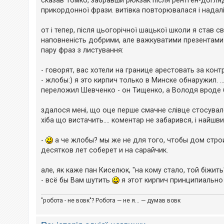
сказав Томко, забравши рюкзак після рентген-догляду
е
н
з
прикордонної фрази. витівка повторювалася і надалі
н
в
я
і
д
от і тепер, після цьогорічної шацької школи я став св
п
наповненість добрими, але важкуватими презентами з п
о
в
пару фраз з листування:
і
д
- говорят, вас хотели на границе арестовать за кон
е
й
- жлобы:) я это кирпич только в Минске обнаружил. .
переложил Шевченко - он Тищенко, а Володя вроде б
А
здалося мені, що оце перше смачне слівце стосувало
к
т
хіба що вистачить.... коментар не забарився, і найшв
и
в
н
-
а че жлобы? мы же не для того, чтобы дом строи
і
десятков лет соберет и на сарайчик.
т
е
м
але, як каже пан Киселюк, "на кому стало, той біжит
и
- всё бы Вам шутить
я этот кирпич принципиально
"робота - не вовк"? Робота — не я... — думав вовк
П
о
ш
у