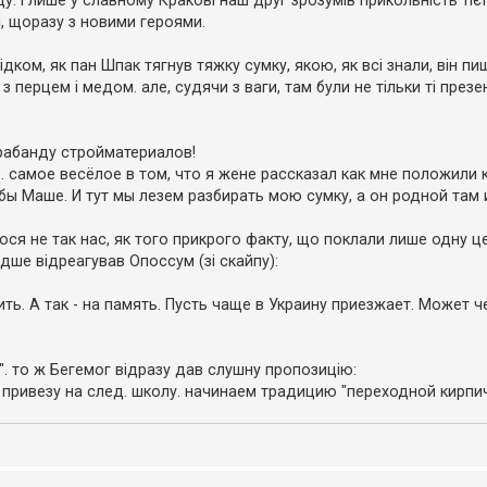
. і лише у славному Кракові наш друг зрозумів прикольність тіє
, щоразу з новими героями.
ідком, як пан Шпак тягнув тяжку сумку, якою, як всі знали, він пи
ерцем і медом. але, судячи з ваги, там були не тільки ті презент
трабанду стройматериалов!
... самое весёлое в том, что я жене рассказал как мне положили к
ы Маше. И тут мы лезем разбирать мою сумку, а он родной там 
ся не так нас, як того прикрого факту, що поклали лише одну ц
идше відреагував Опоссум (зі скайпу):
ть. А так - на память. Пусть чаще в Украину приезжает. Может 
ь". то ж Бегемог відразу дав слушну пропозицію:
 привезу на след. школу. начинаем традицию "переходной кирп