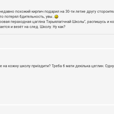
 недавно похожий кирпич подарил на 30-ти летие другу стороите
то потерял бдительность, увы...
аровая пераходная цагліна Тэрыялагічнай Школы", распишусь и к
ается и везёт на след. Школу. Ну как?
е на кожну школу приїздити? Треба б мати декілька цеглин. Одну