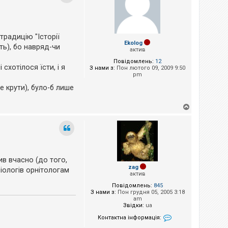
р
и
традицію "Історії
Ekolog
ть), бо навряд-чи
актив
Повідомлень:
12
схотілося їсти, і я
З нами з:
Пон лютого 09, 2009 9:50
pm
е крути), було-б лише
Д
о
г
о
р
и
ив вчасно (до того,
zag
ріологів орнітологам
актив
Повідомлень:
845
З нами з:
Пон грудня 05, 2005 3:18
am
Звідки:
ua
Контактна інформація:
Контактна інформа