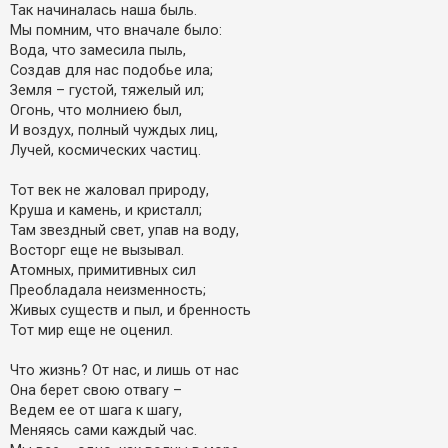
Так начиналась наша быль.
Мы помним, что вначале было:
Вода, что замесила пыль,
Создав для нас подобье ила;
Земля – густой, тяжелый ил;
Oгонь, что молниею был,
И воздух, полный чуждых лиц,
Лучей, космических частиц.
Тот век не жаловал природу,
Круша и камень, и кристалл;
Там звездный свет, упав на воду,
Восторг еще не вызывал.
Атомных, примитивных сил
Преобладала неизменность;
Живых существ и пыл, и бренность
Тот мир еще не оценил.
Что жизнь? Oт нас, и лишь от нас
Она берет свою отвагу –
Ведем ее от шага к шагу,
Меняясь сами каждый час.