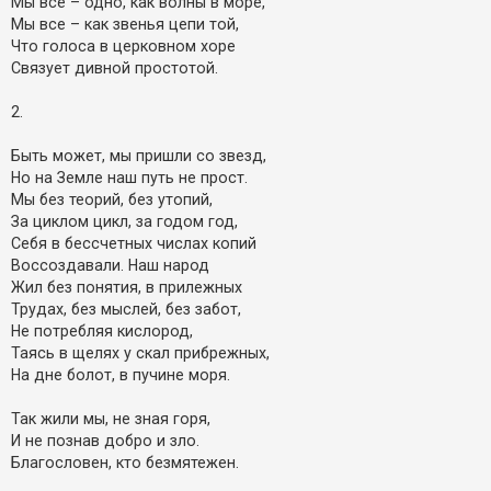
Мы все – одно, как волны в море,
Мы все – как звенья цепи той,
Что голоса в церковном хоре
Связует дивной простотой.
2.
Быть может, мы пришли со звезд,
Но на Земле наш путь не прост.
Мы без теорий, без утопий,
За циклом цикл, за годом год,
Себя в бессчетных числах копий
Воссоздавали. Наш народ
Жил без понятия, в прилежных
Трудах, без мыслей, без забот,
Не потребляя кислород,
Таясь в щелях у скал прибрежных,
На дне болот, в пучине моря.
Так жили мы, не зная горя,
И не познав добро и зло.
Благословен, кто безмятежен.