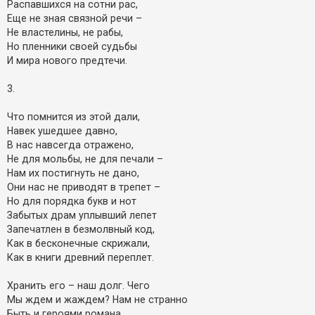
Распавшихся на сотни рас,
Еще не зная связной речи –
Не властелины, не рабы,
Но пленники своей судьбы
И мира нового предтечи.
3.
Что помнится из этой дали,
Навек ушедшее давно,
В нас навсегда отражено,
Не для мольбы, не для печали –
Нам их постигнуть не дано,
Они нас не приводят в трепет –
Но для порядка букв и нот
Забытых драм уплывший лепет
Запечатлен в безмолвный код,
Как в бесконечные скрижали,
Как в книги древний переплет.
Хранить его – наш долг. Чего
Мы ждем и жаждем? Нам не странно
Быть и героями романа,