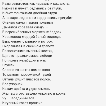
Разыгрываются, как нарвалы и кашалоты.
Нырнет и ляжет, отдуваясь от глуби,
И бьет фонтанами двойная струя.
А на заре, леденцом зардевшись, пригубит
Оленью самку парная полынья.
Дымится кровавая снедъ —
В перешибленных моржевых бедрах
Хорьковою мордой белый медведь
Выискивает сальники и потрох.
Охорашивая в снежном трепете
Позвоночника змеиный костяк,
Щиплют, разлакомясь, лебеди
Полярные незабудки и мак.
Слушай —
Словно из шахты ломов звон.
То мамонт, мороженой тушей
Оттаяв, рушит пластов полон.
Все упорней
Нажим хребта и удар клыков,
Желтых с отставшею мякотью в корне.
Чу... Лебединый зов
И гусиный гогот пронзил