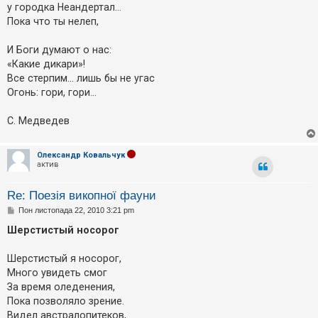
у городка Неандертал…
Пока что ты нелеп,
И Боги думают о нас:
«Какие дикари»!
Все стерпим… лишь бы не угас
Огонь: гори, гори…
С. Медвeдeв
Олександр Ковальчук
актив
Re: Поезія викопної фауни
П
Пон листопада 22, 2010 3:21 pm
о
в
Шерстистый носорог
і
д
о
Шерстистый я носорог,
м
Много увидеть смог
л
е
За время оледенения,
н
Пока позволяло зрение.
н
я
Видел австралопитеков,