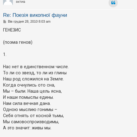
актив
Re: Поезія викопної фауни
П
Вів грудня 28, 2010 8:03 am
о
в
ГЕНЕЗИС
і
д
о
(поэмa генов)
м
л
е
1.
н
н
я
Нас нет в единственном числе.
То ли со звезд, то ли из глины
Наш род сложился на Земле.
Когда очнулись ото сна,
Мы – были. Наша цель ясна,
И наши помыслы едины.
Нам сила вечная дана.
Одною мыслию гонимы –
Себя отнять от косной тьмы,
Мы самовоспроизводимы,
А это значит: живы мы.