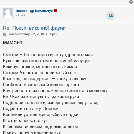
Олександр Ковальчук
актив
Re: Поезія викопної фауни
П
Пон листопада 22, 2010 3:31 pm
о
в
МАМОНТ
і
д
о
Смотри — Солнечную гирю тундрового мая,
м
Булькающую золотом и платиной изнутри,
л
е
Вскинул полюс, медленно выжимая.
н
Сотням Атлантов непосильный гнет,
н
я
Кажется, не выдержав, — тонкую пленку
Прободит и скользкой килою юркнет
Внутренность из напряженного живота в мошонку.
Нет! Как из катапульты, из кисти руки
Подбросил солнце и, извернувшись вкруг оси,
Подхватил на лету. Лососи
Вспенили устьев живорыбные садки.
И, отцепляясь, ползут
К теплым теченьям ледяные оплоты,
И киты, почуяв весенний зуд,