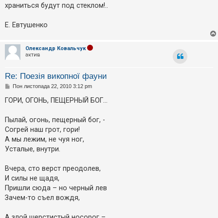
храниться будут под стеклом!..
Е. Евтушенко
Олександр Ковальчук
актив
Re: Поезія викопної фауни
П
Пон листопада 22, 2010 3:12 pm
о
в
ГОРИ, ОГОНЬ, ПЕЩЕРНЫЙ БОГ…
і
д
о
Пылай, огонь, пещерный бог, -
м
Согрей наш грот, гори!
л
е
А мы лежим, не чуя ног,
н
Усталые, внутри.
н
я
Вчера, сто верст преодолев,
И силы не щадя,
Пришли сюда – но черный лев
Зачем-то съел вождя,
А злой шерстистый носорог –