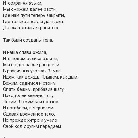
И, сохраняя языки,
Мы сможем далее расти,
Где нам пути теперь закрыты,
Где только звезды да пески,
Да скал унылые граниты.»
Так были созданы тела.
И наша слава ожила,
И, в новом облике отлиты,
Мы в одночасье расцвели
В различных уголках Земли.
Идем, как дождь. Плывем, как дым.
Бежим, садимся и стоим.
Опять бежим, прибавив шагу.
Преодолев земную тягу,
Летим. Ложимся и ползем.
И погибаем, в чернозем
Сдавая временное тело,
Но прежде хитро и умело
Свой код другим передаем.