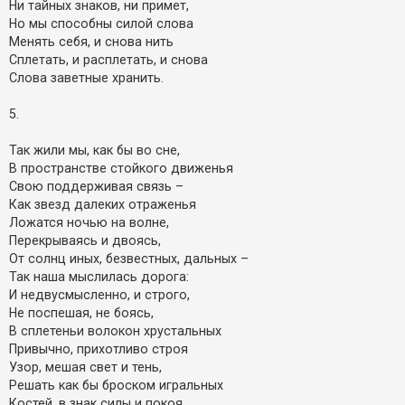
Ни тайных знаков, ни примет,
Но мы способны силой слова
Менять себя, и снова нить
Сплетать, и расплетать, и снова
Слова заветные хранить.
5.
Taк жили мы, как бы во сне,
В пространстве стойкого движенья
Свою поддерживая связь –
Как звезд далеких отраженья
Ложатся ночью на волне,
Перекрываясь и двоясь,
От солнц иных, безвестных, дальных –
Так наша мыслилась дорога:
И недвусмысленно, и строго,
Не поспешая, не боясь,
В сплетеньи волокон хрустальных
Привычно, прихотливо строя
Узор, мешая свет и тень,
Решать как бы броском игральных
Костей, в знак силы и покоя,