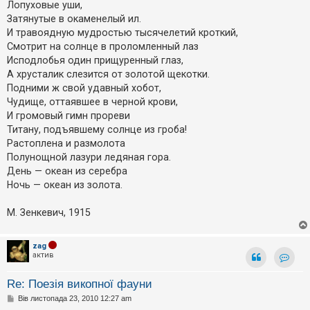
Лопуховые уши,
Затянутые в окаменелый ил.
И травоядную мудростью тысячелетий кроткий,
Смотрит на солнце в проломленный лаз
Исподлобья один прищуренный глаз,
А хрусталик слезится от золотой щекотки.
Подними ж свой удавный хобот,
Чудище, оттаявшее в черной крови,
И громовый гимн прореви
Титану, подъявшему солнце из гроба!
Растоплена и размолота
Полунощной лазури ледяная гора.
День — океан из серебра
Ночь — океан из золота.
М. Зенкевич, 1915
zag
актив
Контак
Re: Поезія викопної фауни
П
Вів листопада 23, 2010 12:27 am
о