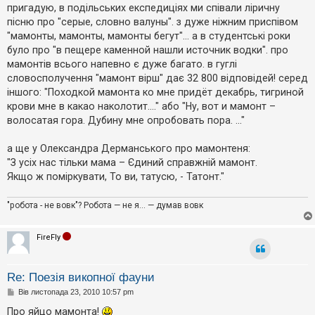
в
пригадую, в подільських експедиціях ми співали ліричну
і
пісню про "серые, словно валуны". з дуже ніжним приспівом
д
о
"мамонты, мамонты, мамонты бегут"... а в студентські роки
м
було про "в пещере каменной нашли источник водки". про
л
е
мамонтів всього напевно є дуже багато. в гуглі
н
словосполучення "мамонт вірш" дає 32 800 відповідей! серед
н
я
іншого: "Походкой мамонта ко мне придёт декабрь, тигриной
крови мне в какао наколотит...." або "Ну, вот и мамонт –
волосатая гора. Дубину мне опробовать пора. ..."
а ще у Олександра Дерманського про мамонтеня:
"З усіх нас тільки мама – Єдиний справжній мамонт.
Якщо ж поміркувати, То ви, татусю, - Татонт."
"робота - не вовк"? Робота — не я... — думав вовк
FireFly
Re: Поезія викопної фауни
П
Вів листопада 23, 2010 10:57 pm
о
в
Про яйцо мамонта!