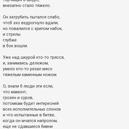
к
внезапно стало тяжело.
Он затрубить пытался слабо,
Д
чтоб эхо вздрогнуло вдали,
о
п
но повалился с хрипом набок,
о
и стрелы
м
о
глубже
г
в бок вошли.
а
Уже над шкурой кто-то трясся,
и, занимаясь дележом,
умело кто-то резал мясо
тяжелым каменным ножом.
О, знали б люди эти если,
что мамонт,
грозен и суров,
потомкам будет интересней
всех исполнительных слонов
и что испытанные в битве,
когда он мчался напролом,
еще не сдавшиеся бивни