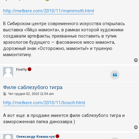
і
д
о
http://metkere.com/2010/11/mammoth.html
м
л
е
В Сибирском центре современного искусства открылась
н
выставка «Яйцо мамонта», в рамках которой художники
н
я
создавали артефакты, призванные поставить в тупик
археологов будущего — фасованное мясо мамонта,
дорожный знак «Осторожно, мамонты!» и тушеную
мамонтятину.
FireFly
Филе саблезубого тигра
П
Чет грудня 02, 2010 11:54 am
о
в
http://metkere.com/2010/11/bosch.html
і
д
о
А вот еще: в продаже имеется филе саблезубого тигра и
м
замороженная лапка динозавра )
л
е
н
н
Олександр Ковальчук
я