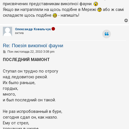
е
о
присвячених представникам викопної фауни.
з
м
в
Якщо ви натрапляли на щось подібне в Мережі
або ж самі
л
і
е
складаєте щось подібне
- напишіть!
д
н
п
н
о
я
в
Олександр Ковальчук
і
актив
д
е
й
Re: Поезія викопної фауни
П
Пон листопада 22, 2010 3:08 pm
о
в
ПОСЛЕДНИЙ МАМОНТ
А
і
к
д
т
о
Ступал он трудно по отрогу
и
м
в
над ледовитою рекой.
л
н
е
Их было раньше,
і
н
гордых,
т
н
е
я
много,
м
и был последний он такой.
и
Не раз испробованный в буре,
П
сегодня сдал он, как назло.
о
Ему от стрел,
ш
у
торчащих в шкуре,