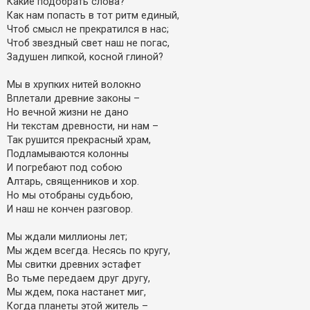
Какие подобрать слова?
Как нам попaсть в тoт pитм единый,
Чтоб смысл не прекратился в нас;
Чтоб звездный свет наш не погас,
Задушен липкой, косной глиной?
Мы в хрупких нитей волокно
Вплетали древние законы –
Но вечной жизни не дано
Ни текстам древности, ни нам –
Так рушится прекрасный храм,
Подламываются колонны
И погребают под собою
Алтарь, священников и хор.
Но мы отобраны судьбою,
И наш не кончен разговор.
Мы ждали миллионы лет;
Мы ждем всегда. Несясь по кругу,
Мы свитки древних эстафет
Во тьме передаем друг другу,
Мы ждем, пока настанет миг,
Когда планеты этой житель –