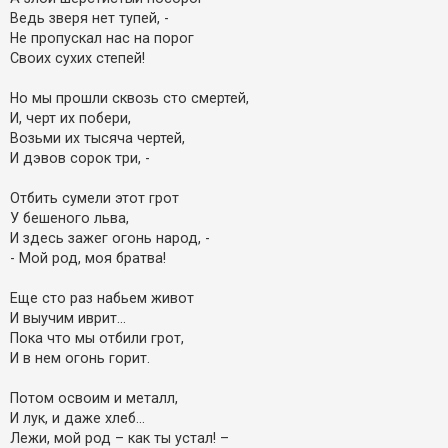
Ведь зверя нет тупей, -
Не пропускал нас на порог
Своих сухих степей!
Но мы прошли сквозь сто смертей,
И, черт их побери,
Возьми их тысяча чертей,
И дэвов сорок три, -
Отбить сумели этот грот
У бешеного льва,
И здесь зажег огонь народ, -
- Мой род, моя братва!
Еще сто раз набьем живот
И выучим иврит…
Пока что мы отбили грот,
И в нем огонь горит.
Потом освоим и металл,
И лук, и даже хлеб…
Лежи, мой род – как ты устал! –