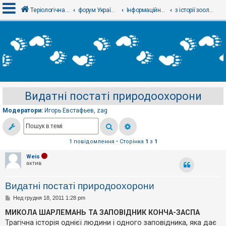
Теріологічна школа
форум Українського теріологічного товариства
Інформаційний відділ
з історії зоології / теріології
В
х
і
д
Видатні постаті природоохорони
Р
е
Модератори:
Игорь Евстафьев
,
zag
є
с
т
р
а
1 повідомлення • Сторінка
1
з
1
ц
і
Weis
я
актив
Видатні постаті природоохорони
Т
е
П
Нед грудня 18, 2011 1:28 pm
о
м
в
МИКОЛА ШАРЛЕМАНЬ ТА ЗАПОВІДНИК КОНЧА-ЗАСПА
и
і
б
Трагічна історія однієї людини і одного заповідника, яка дає
д