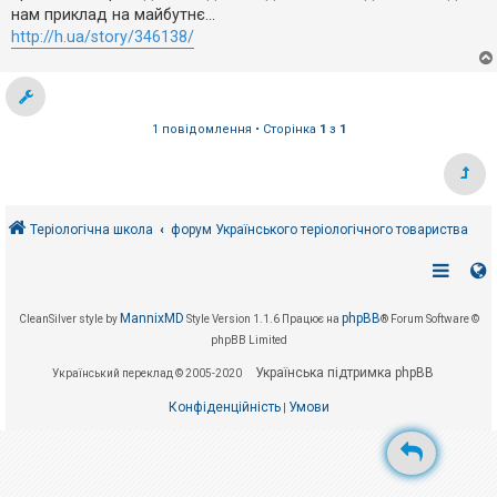
е
о
нам приклад на майбутнє...
з
м
в
http://h.ua/story/346138/
л
і
е
д
н
п
н
о
я
в
і
1 повідомлення • Сторінка
1
з
1
д
е
й
Теріологічна школа
форум Українського теріологічного товариства
А
к
т
и
в
н
MannixMD
phpBB
CleanSilver style by
Style Version 1.1.6
Працює на
® Forum Software ©
і
т
phpBB Limited
е
м
Українська підтримка phpBB
Український переклад © 2005-2020
и
Конфіденційність
Умови
|
П
о
ш
у