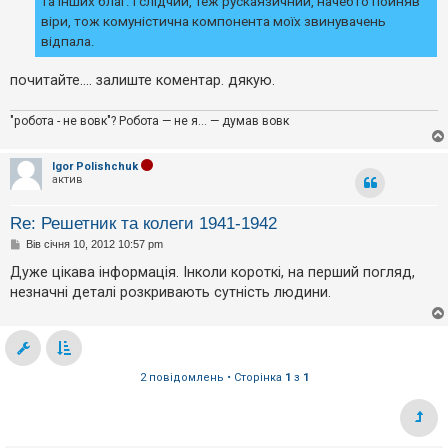
та інших благ. І слідчий, теж рускаязичний, начебто пойняв
віри, тож комуністична компонента моїх звинувачень
відпала.
почитайте.... залиште коментар. дякую.
"робота - не вовк"? Робота — не я... — думав вовк
Igor Polishchuk
актив
Re: Решетник та колеги 1941-1942
П
Вів січня 10, 2012 10:57 pm
о
в
Дуже цікава інформація. Інколи короткі, на перший погляд,
і
незначні деталі розкривають сутність людини.
д
о
м
л
е
н
н
2 повідомлень • Сторінка
1
з
1
я