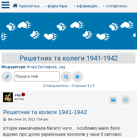
Теріологічна школа
форум Українського теріологічного товариства
Інформаційний відділ
з історії зоології / теріології
В
х
і
д
Решетник та колеги 1941-1942
Р
е
Модератори:
Игорь Евстафьев
,
zag
є
с
т
р
а
2 повідомлень • Сторінка
1
з
1
ц
і
zag
я
актив
Контак
Решетник та колеги 1941-1942
Т
П
Вів січня 10, 2012 7:54 pm
е
о
м
в
історія замовчувала багато чого.... особливо мало було
и
і
б
відомо про долю українських зоологів у часи ІІ світової
д