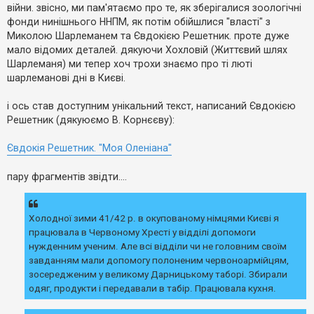
е
о
війни. звісно, ми пам'ятаємо про те, як зберігалися зоологічні
з
м
в
фонди нинішнього ННПМ, як потім обійшлися "власті" з
л
і
е
Миколою Шарлеманем та Євдокією Решетник. проте дуже
д
н
мало відомих деталей. дякуючи Хохловій (Життєвий шлях
п
н
о
я
Шарлеманя) ми тепер хоч трохи знаємо про ті люті
в
шарлеманові дні в Києві.
і
д
е
і ось став доступним унікальний текст, написаний Євдокією
й
Решетник (дякуюємо В. Корнєєву):
А
Євдокія Решетник. "Моя Оленіана"
к
т
пару фрагментів звідти....
и
в
н
і
т
Холодної зими 41/42 р. в окупованому німцями Києві я
е
працювала в Червоному Хресті у відділі допомоги
м
и
нужденним ученим. Але всі відділи чи не головним своїм
завданням мали допомогу полоненим червоноармійцям,
зосередженим у великому Дарницькому таборі. Збирали
П
одяг, продукти і передавали в табір. Працювала кухня.
о
ш
у