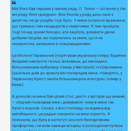
к
Мій бокс був перший у лівому ряду, О. Теліги — останній у тім
же ряду, біля «діжурки». Всіх боксів у ряду десь наче з
Д
десяток, не до рахуби тоді було. У мене склалося враження,
о
що тримано там кандидатів у смертники. Я теж пройшла
п
тоді понад краєм безодні, але заціліла, дякувати двом
о
м
добрим людям, які поручились за мене, що я не
о
«комуністка, залишена зі спецзавданням».
г
а
Це біологи Парамонов (порятував українську оперу, будинок
Академії навпроти та інші, вказавши, де закладено
більшовиками вибухівку; помер у Австралії) та Шарлемань
(за кілька днів до арешту він попередив мене: «говорять, у
Червоному Хресті засіла більшовицька агентура»; помер у
Києві).
А доносів на мене був цілий стос, дехто з авторів ще живий,
— слідчий показував мені і дивувався, чому в мене так
багато ворогів. Схоже, з його погляду, на відміну від
емгебешного, це радше говорило на мою користь. Я
пояснила, що була в інституті зоології безпартійним
профоргом, і не всім завжди вгодиш із розподілом путівок