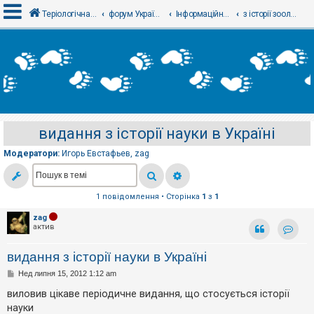
Теріологічна школа
форум Українського теріологічного товариства
Інформаційний відділ
з історії зоології / теріології
В
х
і
д
видання з історії науки в Україні
Р
е
Модератори:
Игорь Евстафьев
,
zag
є
с
т
р
а
1 повідомлення • Сторінка
1
з
1
ц
і
zag
я
актив
Контак
видання з історії науки в Україні
Т
П
Нед липня 15, 2012 1:12 am
е
о
м
в
виловив цікаве періодичне видання, що стосується історії
и
і
б
науки
д