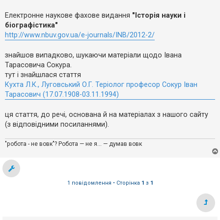
е
о
з
м
в
Електронне наукове фахове видання
"Історія науки і
л
і
е
біографістика"
д
н
http://www.nbuv.gov.ua/e-journals/INB/2012-2/
п
н
о
я
в
знайшов випадково, шукаючи матеріали щодо Івана
і
д
Тарасовича Сокура.
е
тут і знайшлася стаття
й
Кухта Л.К., Луговський О.Г. Теріолог професор Сокур Іван
Тарасович (17.07.1908-03.11.1994)
А
к
ця стаття, до речі, основана й на матеріалах з нашого сайту
т
и
(з відповідними посиланнями).
в
н
і
"робота - не вовк"? Робота — не я... — думав вовк
т
е
м
и
1 повідомлення • Сторінка
1
з
1
П
о
ш
у