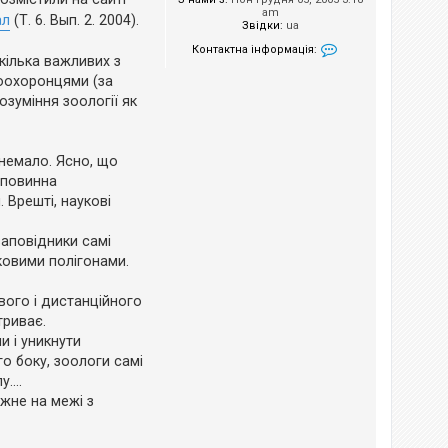
am
ал
(Т. 6. Вып. 2. 2004).
Звідки:
ua
Контактна інформація:
 кілька важливих з
Контактна інформа
доохоронцями (за
озуміння зоології як
 немало. Ясно, що
 повинна
 Врешті, наукові
заповідники самі
уковими полігонами.
ого і дистанційного
триває.
и і уникнути
го боку, зоологи самі
....
ежне на межі з