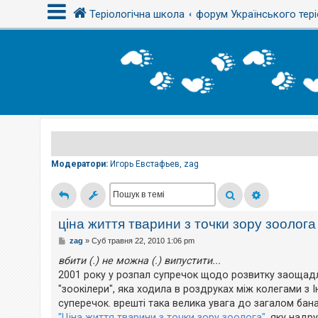
Теріологічна школа
форум Українського тері
В
х
і
д
Р
е
є
Модератори:
Игорь Евстафьев
,
zag
с
т
р
а
ц
і
ціна життя тварини з точки зору зоолога
я
П
zag
»
Суб травня 22, 2010 1:06 pm
о
в
вбити (.) не можна (.) випустити...
і
Т
2001 року у розпал супречок щодо розвитку заощадл
д
е
о
м
"зоокілери", яка ходила в роздруках між колегами з І
м
и
суперечок. врешті така велика увага до загалом бана
л
б
е
"Ціна життя тварини з точки зору зоолога"
, яку надр