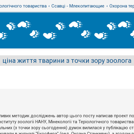
ологічного товариства
Ссавці - Млекопитающие
Охорона те
ціна життя тварини з точки зору зоолога
ивих методик досліджень автор цього посту написав проект пол
нституту зоології НАНУ, Мінекології та Теріологічного товариств
льних (з точки зору сьогодення) думок вилилася у публікацію ст
укували в журналі "Екосфера" (ред. Оксана Станкевич), а згодом р