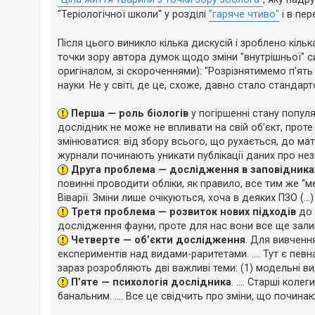
е
н
з
"Теріологічної школи" у розділі
"гаряче чтиво"
і в пе
н
в
я
і
д
Після цього виникло кілька дискусій і зроблено кільк
п
точки зору автора думок щодо зміни "внутрішньої" с
о
в
оригіналом, зі скороченнями): "Розрізнятимемо п’ят
і
науки. Не у світі, де це, схоже, давно стало стандартом,
д
е
й
Перша — роль біологів
у погіршенні стану популя
дослідник не може не впливати на свій об’єкт, проте
змінюватися: від збору всього, що рухається, до мат
А
журнали починають уникати публікації даних про не
к
т
Друга проблема — дослідження в заповідника
и
повинні проводити обліки, як правило, все тим же “м
в
н
Віварії. Зміни лише очікуються, хоча в деяких ПЗО (...
і
Третя проблема — розвиток нових підходів
до 
т
дослідження фауни, проте для нас вони все ще залиш
е
м
Четверте — об’єкти дослідження
. Для вивченн
и
експериментів над видами-раритетами. .... Тут є певн
зараз розробляють дві важливі теми: (1) модельні вид
П’яте — психологія дослідника
. .... Старші ко
П
о
банальним. .... Все це свідчить про зміни, що починаю
ш
у