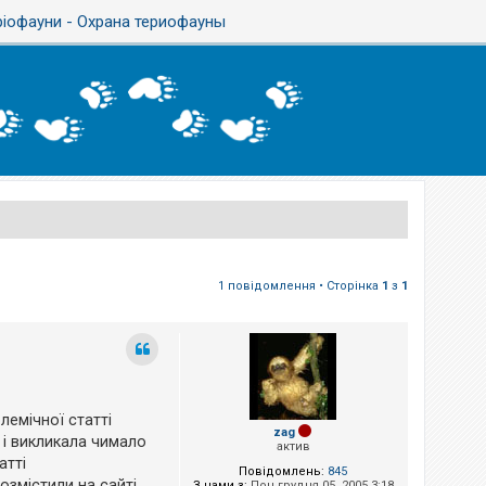
ріофауни - Охрана териофауны
1 повідомлення • Сторінка
1
з
1
емічної статті
zag
а і викликала чимало
актив
атті
Повідомлень:
845
озмістили на сайті
З нами з:
Пон грудня 05, 2005 3:18