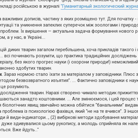
рекладі російською в журналі
"Гуманитарный экологический журн
а важливих дописів, частину з яких розміщено тут. Для початку -
итуації та уникнення запеклих суперечок між зоологами і приро
ь проблем. Їх вирішення — актуальна задача формування нового р
 а у нас, в Україні....
цій диких тварин загалом перебільшена, хоча прикладів такого і
 ... всі починають розуміти, що практика традиційних досліджень
еріалу, без якого прогрес науки (і охорони природи!) неможливий.
законно здобутих тварин.
х
. Зараз нормою стало їхати за матеріалом у заповідники. Плюс 
етодом безвозвратного изъятия”. .... Фактично заповідники є на
) це розуміють.
дослідження тварин. Наразі створено чимало методик прижиттєв
аються занадто коштовними. .... Але змінюємося, і цей процес 
я біологічних явищ звичайно можна обійтися “банальними” видам
а проблема із психологією фахівця, який “не на те вчився”. З іншо
и й види-індикатори..., (2) вибіркові методи здобування матеріалу
леги дуже здивувалися цьому рукопису, а молодь сприйняла як нал
ться. Вже йдуть..."