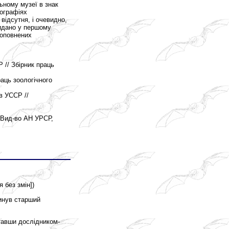
ьному музеї в знак
нографіях
 відсутня, і очевидно,
видано у першому
доповнених
 // Збірник праць
раць зоологічного
в УССР //
: Вид-во АН УРСР,
я без змін])
гинув старший
Ставши дослідником-