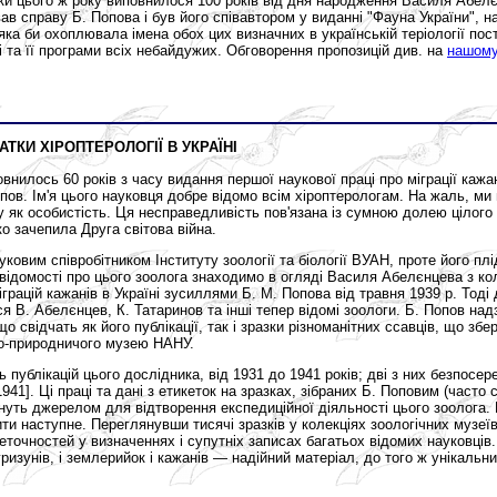
ьки цього ж року виповнилося 100 років від дня народження Василя Абелє
ав справу Б. Попова і був його співавтором у виданні "Фауна України", н
, яка би охоплювала імена обох цих визначних в українській теріології п
ічі та її програми всіх небайдужих. Обговорення пропозицій див. на
нашому
АТКИ ХІРОПТЕРОЛОГІЇ В УКРАЇНІ
нилось 60 років з часу видання першої наукової праці про міграції кажанів
ов. Ім'я цього науковця добре відомо всім хіроптерологам. На жаль, ми 
 як особистість. Ця несправедливість пов'язана із сумною долею цілого 
ко зачепила Друга світова війна.
ковим співробітником Інституту зоології та біології ВУАН, проте його пл
відомості про цього зоолога знаходимо в огляді Василя Абелєнцева з ко
грацій кажанів в Україні зусиллями Б. М. Попова від травня 1939 р. Тоді 
 В. Абелєнцев, К. Татаринов та інші тепер відомі зоологи. Б. Попов над
о свідчать як його публікації, так і зразки різноманітних ссавців, що збе
о-природничого музею НАНУ.
ь публікацій цього дослідника, від 1931 до 1941 років; дві з них безпосе
941]. Ці праці та дані з етикеток на зразках, зібраних Б. Поповим (часто 
нуть джерелом для відтворення експедиційної діяльності цього зоолога.
ти наступне. Переглянувши тисячі зразків у колекціях зоологічних музеї
еточностей у визначеннях і супутніх записах багатьох відомих науковців.
гризунів, і землерийок і кажанів — надійний матеріал, до того ж унікальн