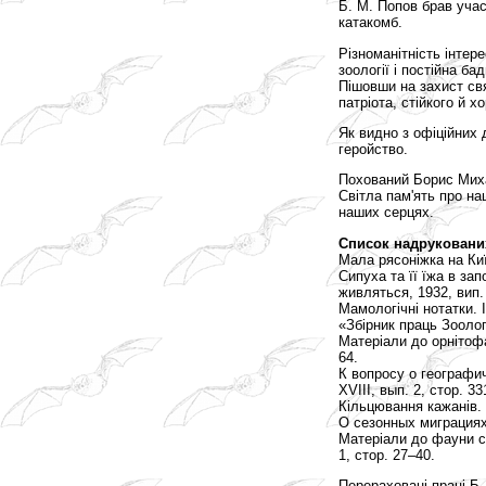
Б. М. Попов брав учас
катакомб.
Різноманітність інтер
зоології і постійна б
Пішовши на захист св
патріота, стійкого й х
Як видно з офіційних 
геройство.
Похований Борис Миха
Світла пам'ять про на
наших серцях.
Список надруковани
Мала рясоніжка на Ки
Сипуха та її їжа в за
живляться, 1932, вип. 
Мамологічні нотатки. 
«Збірник праць Зоолог
Матеріали до орнітофа
64.
К вопросу о географи
XVIII, вып. 2, стор. 3
Кільцювання кажанів. г
О сезонных миграциях
Матеріали до фауни сс
1, стор. 27–40.
Перераховані праці Б