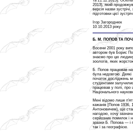
та 21.12.2013). Оскіл
2013), який продовжув
версія назви зустрічі
підготовки цієї зустр
Ігор Загороднюк
10.10.2013 року
Б. М. ПОПОВ ТА ПОЧ
Восени 2001 року випов
автором був Борис Поп
знаємо про цю людину
зоологів, яких жорсто
Б. Попов працював нау
була недовгою. Деякі 
початок досліджень мі
студентами залучилися
працював у полі, про щ
Національного науков
Мені відомо лише п'ят
кажанів [Попов 1936, 1
Антоновичем), ще ста
нагодою, хочу зазначи
серйозних помилок і н
зразки Б. Попова — і 
так і за географією.