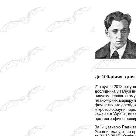
До 100-річчя з дн
21 грудня 2013 року 
дослідника у галузі в
випуску першого тому 
планомірних маршрутн
фауністичних дослідж
мікротеріофауни через
кажанів в Україні, ви
про географічне пошир
За ініціативою Ради т
України планується пр