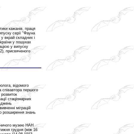
тики кажанів, праця
ипуску серії "Фауна
 у вкрай складних і
України у пошуках
ацією у випуску
02), присвяченого
олога, відомого
та співавтора першого
 розвиток
ації стаціонарних
іджень
вивченні міграцій
го розширення знань
одничого музею НАН
тижня грудня (між 16