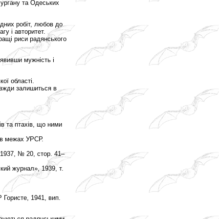
чургану та Одеських
адних робіт, любов до
гу і авторитет.
ращі риси радянського
оявивши мужність і
ої області.
завжди залишиться в
ів та птахів, що ними
и в межах УРСР.
1937, № 20, стор. 41–
ий журнал», 1939, т.
 Гористе, 1941, вип.
товуються радянськими