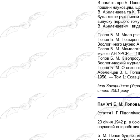
В пам'ять про Б. Попо
пошани науковцям, що
В. Абелєнцева та К. Та
була лише рукописом.
випуску першого тому
В. Абелєнцевим і вида
Попов Б. М. Мала рясо
Попов Б. М. Поширенн
Зоологічного музею А
Попов Б. М. Мамологічн
музею АН УРСР. — 19
Попов Б. М. К вопрос
Зоологический журнал
Попов Б. М. О сезонн
Абелєнцев В. I., Попо
1956. — Том 1: Ссавці
Ігор Загороднюк (Укр
січень 2001 року
Пам'яті Б. М. Попова
(стаття І. Г. Підопліч
20 січня 1942 р. в б
науковий співробітни
Б. М. Попов був не ті