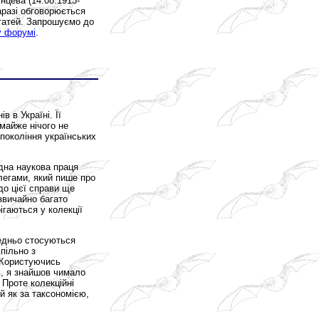
нцева (14.08.1913-
аразі обговорюється
остатей. Запрошуємо до
 форумі
.
 в Україні. Її
майже нічого не
покоління українських
ідна наукова праця
легами, який пише про
до цієї справи ще
звичайно багато
рігаються у колекції
редньо стосуються
спільно з
 Користуючись
в, я знайшов чимало
 Проте колекційні
ий як за таксономією,