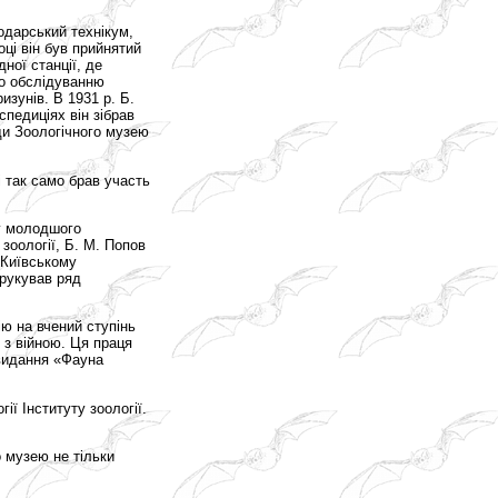
одарський технікум,
оці він був прийнятий
ної станції, де
по обслідуванню
изунів. В 1931 р. Б.
спедиціях він зібрав
ди Зоологічного музею
і так само брав участь
ду молодшого
зоології, Б. М. Попов
 Київському
рукував ряд
ю на вчений ступінь
у з війною. Ця праця
 видання «Фауна
ії Інституту зоології.
 музею не тільки