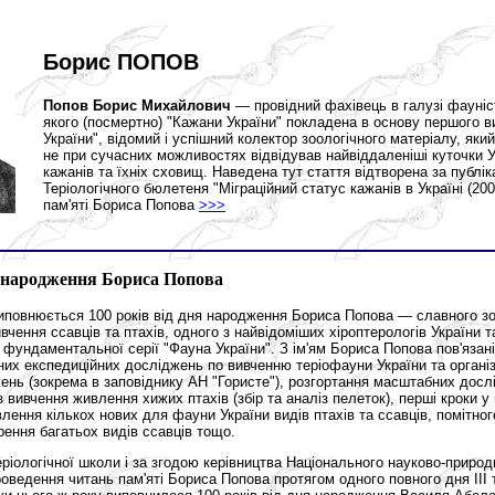
Борис ПОПОВ
Попов Борис Михайлович
— провідний фахівець в галузі фауніс
якого (посмертно) "Кажани України" покладена в основу першого в
України", відомий і успішний колектор зоологічного матеріалу, який
не при сучасних можливостях відвідував найвіддаленіші куточки 
кажанів та їхніх сховищ. Наведена тут стаття відтворена за публік
Теріологічного бюлетеня "Міграційний статус кажанів в Україні (20
пам'яті Бориса Попова
>>>
я народження Бориса Попова
виповнюється 100 років від дня народження Бориса Попова — славного зо
ивчення ссавців та птахів, одного з найвідоміших хіроптерологів України 
фундаментальної серії "Фауна України". З ім'ям Бориса Попова пов'язані
их експедиційних досліджень по вивченню теріофауни України та організ
ень (зокрема в заповіднику АН "Гористе"), розгортання масштабних досл
 вивчення живлення хижих птахів (збір та аналіз пелеток), перші кроки у 
явлення кількох нових для фауни України видів птахів та ссавців, помітно
ення багатьох видів ссавців тощо.
еріологічної школи і за згодою керівництва Національного науково-прир
оведення читань пам'яті Бориса Попова протягом одного повного дня ІІІ 