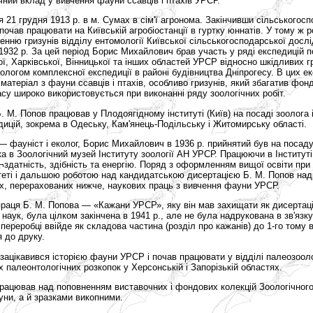
ачний вклад у вивчення фауни ссавців і птахів УРСР.
 21 грудня 1913 р. в м. Сумах в сім'ї агронома. Закінчивши сільськогосп
 почав працювати на Київській агробіостанції в гуртку юннатів. У тому ж р
енню гризунів відділу ентомології Київської сільськогосподарської дослід
1932 р. За цей період Борис Михайлович брав участь у ряді експедицій 
кої, Харківської, Вінницької та інших областей УРСР відносно шкідливих гр
логом комплексної експедиції в районі будівництва Дніпрогесу. В цих ек
атеріал з фауни ссавців і птахів, особливо гризунів, який збагатив фон
су широко використовується при виконанні ряду зоологічних робіт.
. М. Попов працював у Плодоягідному інституті (Київ) на посаді зоолога 
дицій, зокрема в Одеську, Кам'янець-Подільську і Житомирську області.
 — фауніст і еколог, Борис Михайлович в 1936 р. прийнятий був на поса
ка в Зоологічний музей Інституту зоології АН УРСР. Працюючи в Інституті 
здатність, здібність та енергію. Поряд з оформленням вищої освіти при
еті і дальшою роботою над кандидатською дисертацією Б. М. Попов над
их, перерахованих нижче, наукових праць з вивчення фауни УРСР.
праця Б. М. Попова — «Кажани УРСР», яку він мав захищати як дисертаці
 наук, була цілком закінчена в 1941 p., але не була надрукована в зв'язк
 переробці ввійде як складова частина (розділ про кажанів) до 1-го тому
 до друку.
 зацікавився історією фауни УРСР і почав працювати у відділі палеозоолог
х палеонтологічних розкопок у Херсонській і Запорізькій областях.
працював над поповненням виставочних і фондових колекцій Зоологічного
уни, а й зразками викопними.