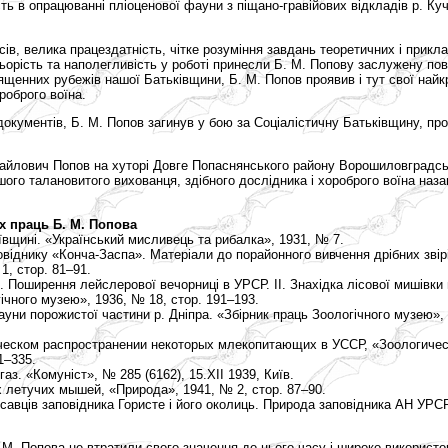
ть в опрацюванні пліоценової фауни з піщано-гравійових відкладів р. Ку
есів, велика працездатність, чітке розуміння завдань теоретичних і прикл
адьорість та наполегливість у роботі принесли Б. М. Попову заслужену пова
ященних рубежів нашої Батьківщини, Б. М. Попов проявив і тут свої найк
ороброго воїна.
документів, Б. М. Попов загинув у бою за Соціалістичну Батьківщину, пр
йлович Попов на хуторі Довге Попаснянського району Ворошиловградськ
шого талановитого вихованця, здібного дослідника і хороброго воїна на
х праць Б. М. Попова
ївщині. «Український мисливець та рибалка», 1931, № 7.
повіднику «Конча-Заспа». Матеріали до порайонного вивчення дрібних звір
1, стор. 81–91.
І. Поширення лейслерової вечорниці в УРСР. II. Знахідка лісової мишівк
ічного музею», 1936, № 18, стор. 191–193.
уни порожистої частини р. Дніпра. «Збірник праць Зоологічного музею», 
ческом распространении некоторых млекопитающих в УССР, «Зоологическ
31–335.
аз. «Комуніст», № 285 (6162), 15.ХІІ 1939, Київ.
 летучих мышей, «Природа», 1941, № 2, стор. 87–90.
авців заповідника Гористе і його околиць. Природа заповідника АН УРСР
. М. Попова не втратили свого значення до цього часу і широко викорис