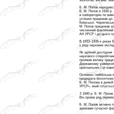
зоологом, він вніс зн
Б. М. Попов народився
Б. М. Попов в 1930 р.
в лабораторію по вивч
успішно працював до 
Київської, Чернігівсь
М. Попов працював зоо
численний фактичний м
АН УРСР і до цього ча
В 1933–1935-х роках Б
у ряді наукових експе
Як здібний дослідник
наукового співробітни
проявив велику праце¬
Державному університ
оригінальних і ці¬кав
Основна і найбільша 
кандидата біологічних
Б. М. Попова в деякій
УРСР», який готується
З 1940 р. Б. М. Попов
Він провів ряд окреми
Б. М. Попов активно 
зразками сучасної фа