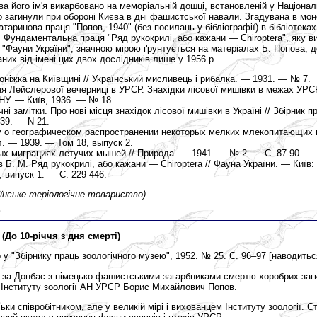
ва його ім'я викарбовано на меморіальній дошці, встановленій у Націонал
 загинули при обороні Києва в дні фашистської навали. Згадувана в мо
таринова праця "Попов, 1940" (без посилань у бібліографії) в бібліотеках
 Фундаментальна праця "Ряд рукокрилі, або кажани — Chiroptera", яку 
 "Фауни України", значною мірою ґрунтується на матеріалах Б. Попова, 
них від імені цих двох дослідників лише у 1956 р.
ніжка на Київщині // Український мисливець і рибалка. — 1931. — № 7.
я Лейслерової вечерниці в УРСР. Знахідки лісової мишівки в межах УРСР
НУ. — Київ, 1936. — № 18.
і замітки. Про нові місця знахідок лісової мишівки в Україні // Збірник п
39. — N 21.
у о географическом распространении некоторых мелких млекопитающих 
. — 1939. — Том 18, выпуск 2.
ых миграциях летучих мышей // Природа. — 1941. — № 2. — С. 87-90.
в Б. М. Ряд рукокрилі, або кажани — Chiroptera // Фауна України. — Київ
, випуск 1. — С. 229-446.
аїнське теріологічне товариство)
 (До 10-річчя з дня смерті)
ко у "Збірнику праць зоологічного музею", 1952. № 25. С. 96–97 [наводитьс
ою за Донбас з німецько-фашистськими загарбниками смертю хоробрих за
к Інституту зоології АН УРСР Борис Михайлович Попов.
льки співробітником, але у великій мірі і вихованцем Інституту зоології. 