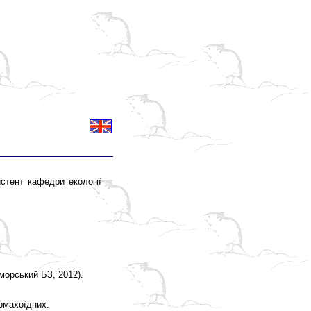
истент кафедри екології
морський БЗ, 2012).
комахоїдних.