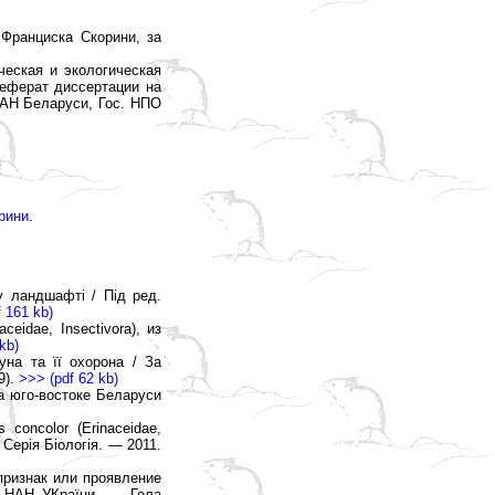
 Франциска Скорини, за
ческая и экологическая
ореферат диссертации на
НАН Беларуси, Гос. НПО
орини
.
у ландшафті / Під ред.
 161 kb)
eidae, Insectivora), из
kb)
уна та її охорона / За
9).
>>> (pdf 62 kb)
а юго-востоке Беларуси
oncolor (Erinaceidae,
 Серія Біологія. — 2011.
признак или проявление
во НАН УКраїни. — Гола