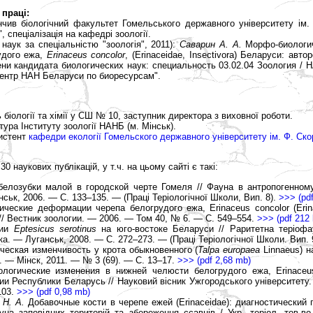
 праці:
інчив біологічний факультет Гомельського державного університету ім.
, спеціалізація на кафедрі зоології.
 наук за спеціальністю "зоологія", 2011):
Саварин А. А.
Морфо-биологи
удого ежа,
Erinaceus concolor
, (Erinaceidae, Insectivora) Беларуси: авт
ени кандидата биологических наук: специальность 03.02.04 Зоология / 
центр НАН Беларуси по биоресурсам".
біології та хімії у СШ № 10, заступник директора з виховної роботи.
ура Інституту зоології НАНБ (м. Мінськ).
систент
кафедри екології Гомельского державного університету ім. Ф. Ск
30 наукових публікацій, у т.ч. на цьому сайті є такі:
белозубки малой в городской черте Гомеля // Фауна в антропогенном
ськ, 2006. — С. 133–135. — (Праці Теріологічної Школи, Вип. 8).
>>> (pdf
ческие деформации черепа белогрудого ежа, Erinaceus concolor (Erinac
/ Вестник зоологии. — 2006. — Том 40, № 6. — С. 549–554.
>>> (pdf 212 
нии
Eptesicus serotinus
на юго-востоке Беларуси // Раритетна теріофа
ка. — Луганськ, 2008. — С. 272–273. — (Праці Теріологічної Школи. Вип. 
еская изменчивость у крота обыкновенного (
Talpa europaea
Linnaeus) н
І. — Мінск, 2011. — № 3 (69). — С. 13–17.
>>> (pdf 2,68 mb)
огические изменения в нижней челюсти белогрудого ежа, Erinaceus c
рии Республики Беларусь // Науковий вісник Ужгородського університету.
103.
>>> (pdf 0,98 mb)
 Н. А.
Добавочные кости в черепе ежей (Erinaceidae): диагностический 
ауна заповідних територій та збереження ссавців / Укр. теріол. тов-