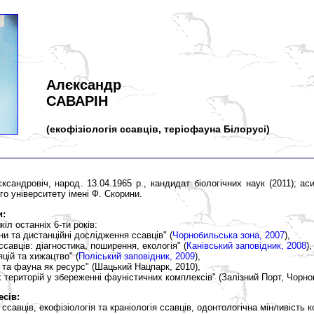
Алєксандр
САВАРІН
(екофізіологія ссавців, теріофауна Білорусі)
сандровіч, народ. 13.04.1965 р., кандидат біологічних наук (2011); ас
о університету імені Ф. Скорини.
и:
іл останніх 6-ти років:
и та дистанційні дослідження ссавців" (
Чорнобильська зона, 2007
),
авців: діагностика, поширення, екологія" (
Канівський заповідник, 2008
),
цій та хижацтво" (
Поліський заповідник, 2009
),
та фауна як ресурс" (Шацький Нацпарк, 2010),
 територій у збереженні фауністичних комплексів" (Залізний Порт, Чорно
есів:
в ссавців, екофізіологія та краніологія ссавців, одонтологічна мінливість 