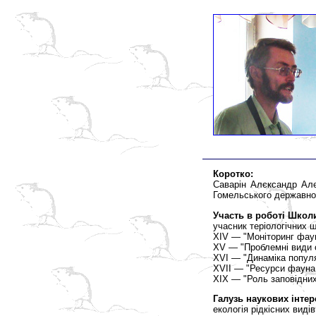
Коротко:
Саварін Алєксандр Алєк
Гомельського державног
Участь в роботі Школ
учасник теріологічних шк
XІV — "Моніторинг фаун
XV — "Проблемні види сс
XVI — "Динаміка популя
XVІI — "Ресурси фауна 
XIX — "Роль заповідних
Галузь наукових інтер
екологія рідкісних виді