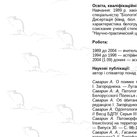
Освіта, кваліфікаційні
Навчання: 1989 р. зак
спеціальністю "Біологія"
Дисертація (канд. біол.
характеристика белогр
соискание ученой степ
"Научно-практический 
Робота:
1989 до 2004 — вчитель 
1994 до 1998 — аспірант
2004 (1.09) донині — а
Наукові публікації:
автор і співавтор понад 
Саварин А.
О поимке 
І. Загороднюка. — Луган
Саварин А. А.
Патологи
Белорусского Полесья /
Саварин А.
Об обита
редакцією І. Загородню
Саварин А.
Одонтологич
// Весці БДПУ. Серыя ІІ
Саварин А.
Патоморфол
Insectivora) на террито
— Випуск 30. — С. 98–
Саварин А. А., Гасанов
патогенеза? // Теріоф