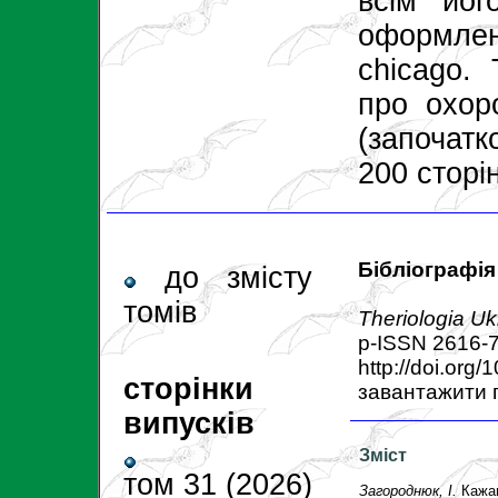
всім йог
оформлен
chicago.
про охор
(започат
200 сторі
Бібліографія
до змісту
томів
Theriologia Uk
p-ISSN 2616-
http://doi.org
сторінки
завантажити 
випусків
Зміст
том 31 (2026)
Загороднюк, І.
Кажан