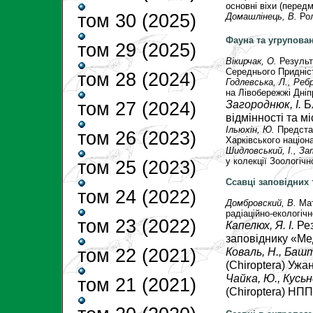
основні віхи (перед
том 30 (2025)
Домашлінець, В.
Ро
Фауна та угрупова
том 29 (2025)
Вікирчак, О.
Результ
Середнього Придніст
том 28 (2024)
Годлевська, Л.
,
Ребр
на Лівобережжі Дніп
Загороднюк, І.
Б
том 27 (2024)
відмінності та м
Ільюхін, Ю.
Предста
том 26 (2023)
Харківського націона
Шидловський, І.
,
За
у колекції Зоологіч
том 25 (2023)
Ссавці заповідних 
том 24 (2022)
Домбровский, В.
Ма
радіаційно-екологіч
том 23 (2022)
Капелюх, Я. І.
Ре
заповіднику «М
Коваль, Н.
, Башт
том 22 (2021)
(Chiropterа) Уж
Чайка, Ю.,
Кусьн
том 21 (2021)
(Chiroptera) НП