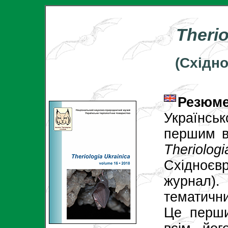
Therio
(Східн
Резю
Українськ
першим в
Theriolog
Східноє
журнал)
тематични
Це перши