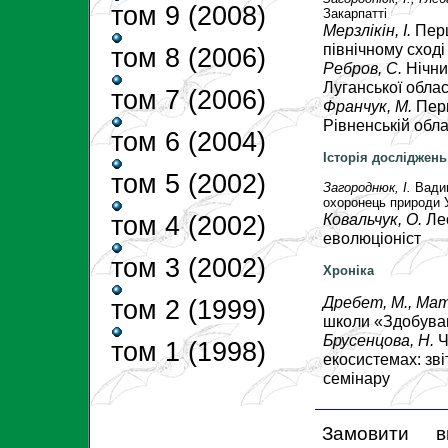
том 9 (2008)
Закарпатті
Мерзлікін, І.
Пер
північному сході
том 8 (2006)
Ребров, С.
Нічни
Луганської облас
том 7 (2006)
Франчук, М.
Пер
Рівненській обла
том 6 (2004)
Історія досліджень
том 5 (2002)
Загороднюк, І.
Вади
охоронець природи 
Ковальчук, О.
Ле
том 4 (2002)
еволюціоніст
том 3 (2002)
Хроніка
Дребет, М.
, Мат
том 2 (1999)
школи «Здобуван
Брусенцова, Н.
Ч
том 1 (1998)
екосистемах: зві
семінару
Замовити 