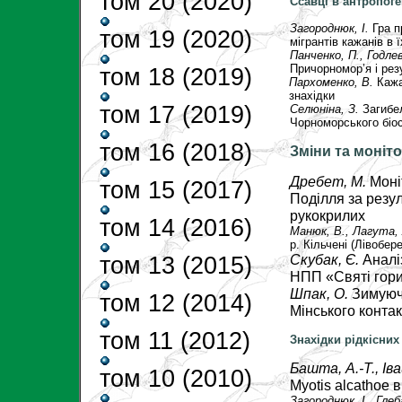
том 20 (2020)
Ссавці в антропог
Загороднюк, І.
Гра п
том 19 (2020)
мігрантів кажанів в 
Панченко, П.,
Годлев
Причорномор’я і рез
том 18 (2019)
Пархоменко, В.
Кажа
знахідки
том 17 (2019)
Селюніна, З.
Загибел
Чорноморського біо
том 16 (2018)
Зміни та моніт
Дребет, М.
Моні
том 15 (2017)
Поділля за резу
рукокрилих
том 14 (2016)
Манюк, В., Лагута,
р. Кільчені (Лівобер
Скубак, Є.
Аналі
том 13 (2015)
НПП «Святі гори
Шпак, О.
Зимуючі
том 12 (2014)
Мінського контак
том 11 (2012)
Знахідки рідкісних
Башта, А.-Т., Іва
том 10 (2010)
Myotis alcathoe в
Загороднюк, І.
, Глеб