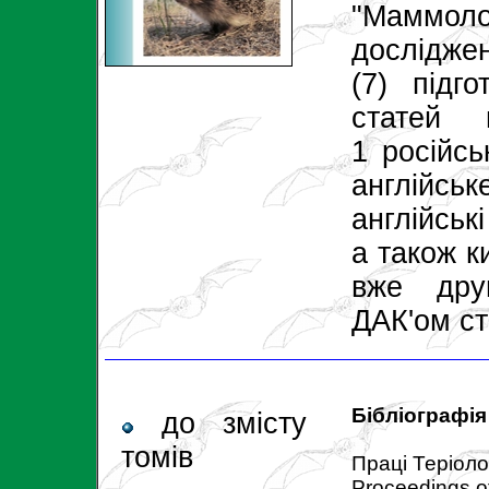
"Маммоло
дослідже
(7) підг
статей 
1 російсь
англійськ
англійські
а також к
вже дру
ДАК'ом ст
Бібліографія
до змісту
томів
Праці Теріоло
Proceedings of