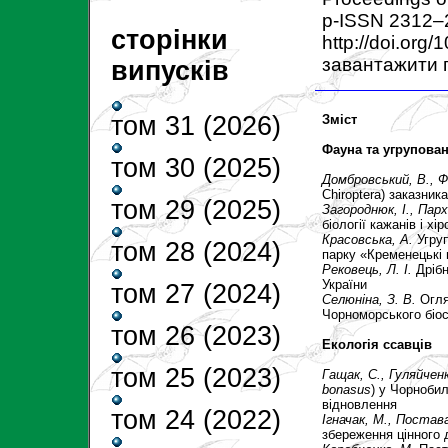
p-ISSN 2312–
сторінки
http://doi.org
завантажити 
випусків
том 31 (2026)
Зміст
Фауна та угрупова
том 30 (2025)
Домбровський, В.
, 
Chiroptera) заказни
том 29 (2025)
Загороднюк, І.
,
Парх
біології кажанів і х
Красовська, А.
Угру
том 28 (2024)
парку «Кременецькі 
Рековець, Л. І.
Дріб
України
том 27 (2024)
Селюніна, З. В.
Огля
Чорноморського біо
том 26 (2023)
Екологія ссавців
том 25 (2023)
Гащак, С.
, Гуляйчен
bonasus
) у Чорнобил
відновлення
том 24 (2022)
Ігначак, М.
,
Постава
збереження цінного 