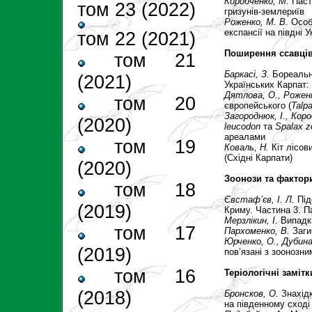
Коробченко, М.
Паст
том 23 (2022)
гризунів-землериїв
Роженко, М. В.
Особ
експансії на півдні У
том 22 (2021)
Поширення ссавці
том 21
Баркасі, З.
Бореальн
(2021)
Українських Карпат:
Дятлова, О.
,
Роженк
том 20
європейського (
Talp
Загороднюк, І.
,
Коро
(2020)
leucodon
та
Spalax
z
ареалами
том 19
Коваль, Н.
Кіт лісови
(Східні Карпати)
(2020)
Зоонози та фактори
том 18
Євстаф’єв, І. Л.
Під
(2019)
Криму. Частина 3. П
Мерзлікин, І.
Випадки
том 17
Пархоменко, В.
Заги
Юрченко, О.
, Дубина
(2019)
пов’язані з зоонозни
том 16
Теріологічні замітк
(2018)
Бронсков, О.
Знахідк
на південному сході