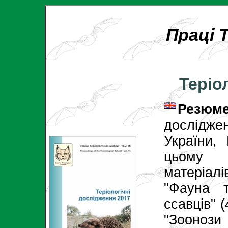
Праці 
Теріо
Резю
дослідже
України,
цьому 
матеріал
"Фауна т
ссавців" 
"Зооноз