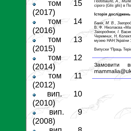
Подобайло, А.
,
Миле
том 15
сірого (
Glis glis
) в П
(2017)
Історія досліджень
том 14
Банік, М. В.
,
Загород
В. Ф. Ніколаєва «Мат
(2016)
Загороднюк, І.
Васил
Черемних, Н.
Колект
том 13
музею НАН України 1
(2015)
Випуски “Праць Тері
том 12
Замовити 
(2014)
mammalia@ukr
том 11
(2012)
вип. 10
(2010)
вип. 9
(2008)
вип. 8